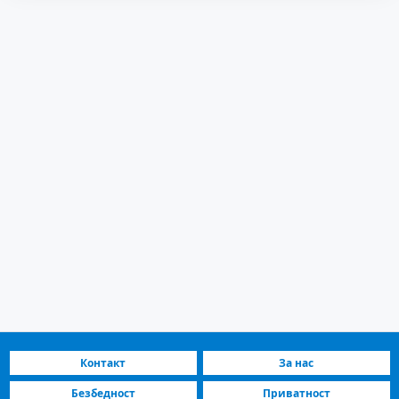
Контакт
За нас
Безбедност
Приватност