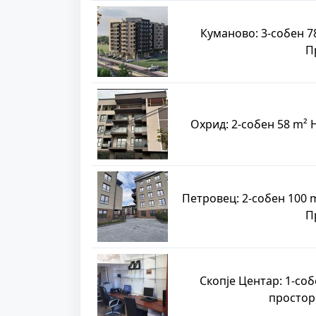
Куманово: 3-собен 7
П
Охрид: 2-собен 58 m²
Петровец: 2-собен 100 
П
Скопје Центар: 1-со
простор