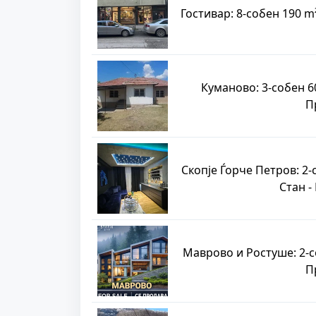
Гостивар: 8-собен 190 
Куманово: 3-собен 6
П
Скопје Ѓорче Петров: 2
Стан -
Маврово и Ростуше: 2-с
П