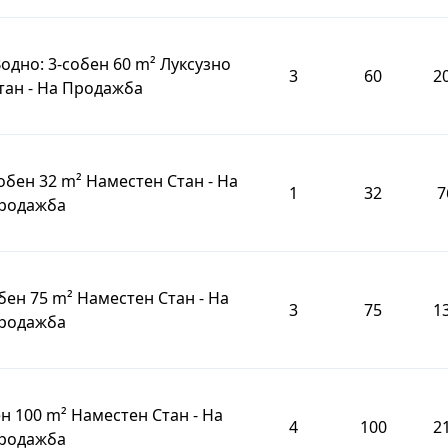
одно: 3-собен 60 m² Луксузно
3
60
2
тан - На Продажба
собен 32 m² Наместен Стан - На
1
32
7
родажба
бен 75 m² Наместен Стан - На
3
75
1
родажба
ен 100 m² Наместен Стан - На
4
100
2
родажба