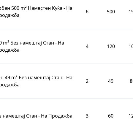
обен 500 m² Наместен Куќа - На
6
500
1
родажба
0 m² Без намештај Стан - На
4
120
1
родажба
н 49 m² Без намештај Стан - На
2
49
8
родажба
ез намештај Стан - На Продажба
3
60
1