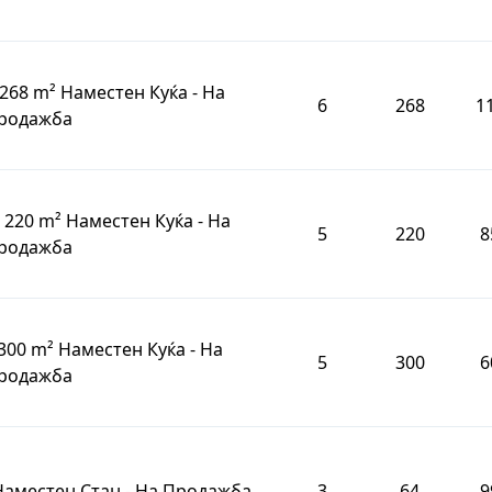
268 m² Наместен Куќа - На
6
268
1
родажба
 220 m² Наместен Куќа - На
5
220
8
родажба
300 m² Наместен Куќа - На
5
300
6
родажба
 Наместен Стан - На Продажба
3
64
9