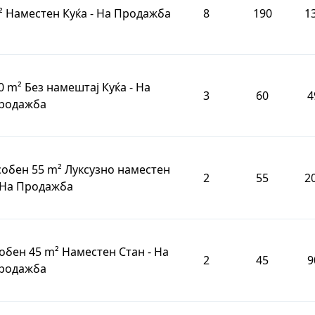
m² Наместен Куќа - На Продажба
8
190
1
0 m² Без намештај Куќа - На
3
60
4
родажба
-собен 55 m² Луксузно наместен
2
55
2
 На Продажба
обен 45 m² Наместен Стан - На
2
45
9
родажба