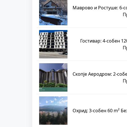
Маврово и Ростуше: 6-с
П
Гостивар: 4-собен 12
П
Скопје Аеродром: 2-собе
П
Охрид: 3-собен 60 m² Б