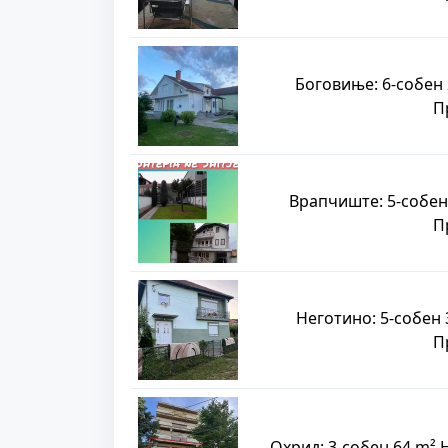
Боговиње: 6-собен 
П
Врапчиште: 5-собен
П
Неготино: 5-собен 
П
Охрид: 3-собен 64 m²