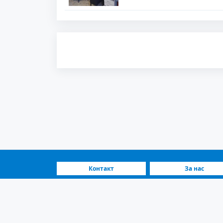
Контакт
За нас
ЧПП
Како функционир