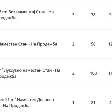
8 m² Без намештај Стан - На
3
78
9
родажба
 Наместен Стан - На Продажба
2
58
1
m² Луксузно наместен Стан - На
2
100
1
родажба
бен 21 m² Наместен Деловен
1
21
4
 - На Продажба