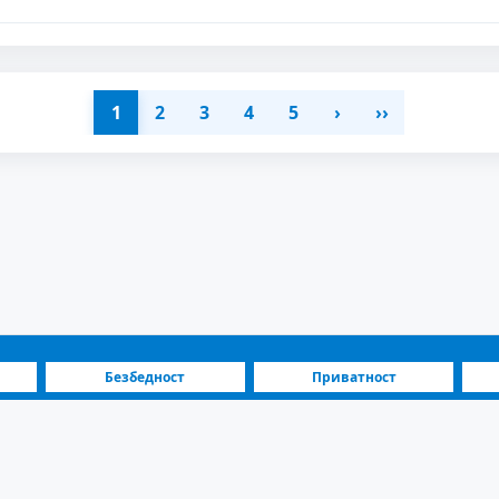
1
2
3
4
5
›
››
Безбедност
Приватност
а
Блог
Инвеститори
Македонија | Станбени и деловни на продажба