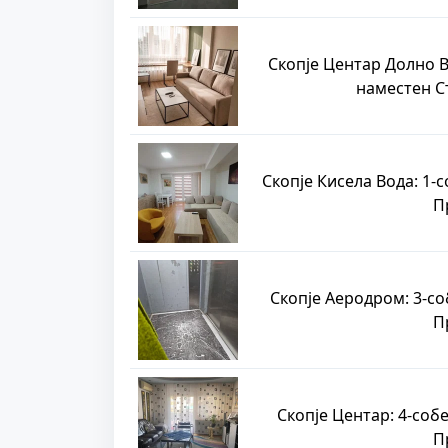
Скопје Центар Долно В
наместен С
Скопје Кисела Вода: 1-
П
Скопје Аеродром: 3-со
П
Скопје Центар: 4-соб
П