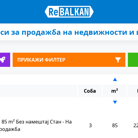
си за продажба на недвижности и
ПРИКАЖИ ФИЛТЕР
▲
Соба
m²
▼
 85 m² Без намештај Стан - На
3
85
2
родажба