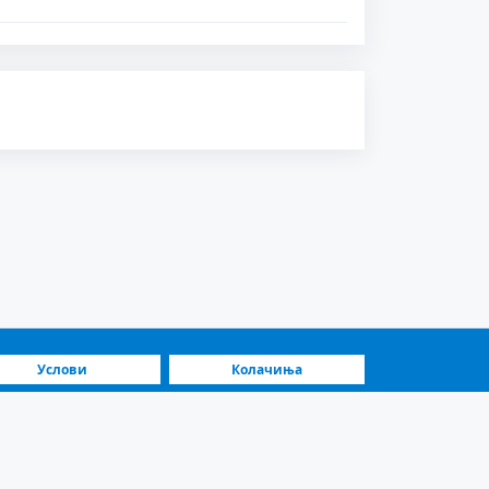
Услови
Колачиња
Најбрза платформа
Истакнати продавачи