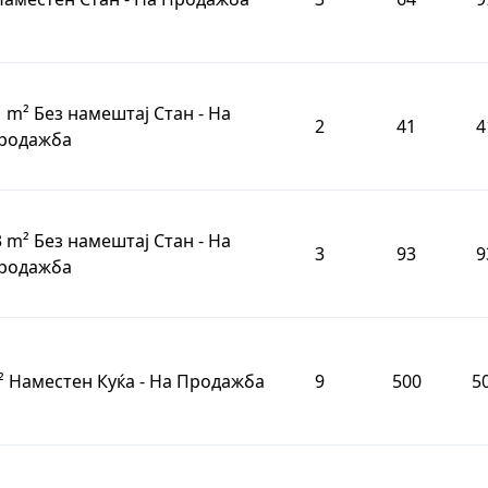
1 m² Без намештај Стан - На
2
41
4
родажба
3 m² Без намештај Стан - На
3
93
9
родажба
m² Наместен Куќа - На Продажба
9
500
5