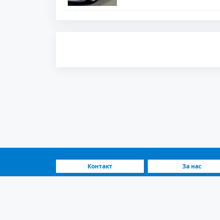
Контакт
За нас
ЧПП
Како функционир