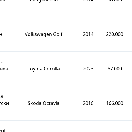
н
Volkswagen Golf
2014
220.000
ta
евен
Toyota Corolla
2023
67.000
da
тски
Skoda Octavia
2016
166.000
eot