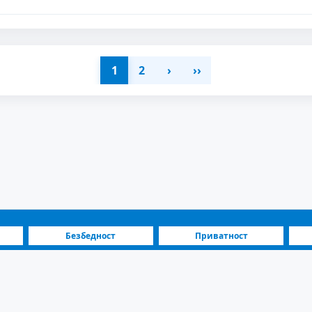
1
2
›
››
Безбедност
Приватност
а
Блог
Инвеститори
Македонија | Дневно изнајмување возила