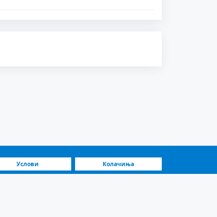
Услови
Колачиња
Најбрза платформа
Истакнати продавачи