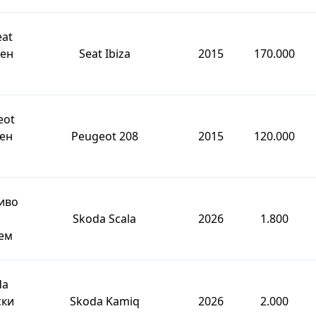
eat
вен
Seat Ibiza
2015
170.000
eot
вен
Peugeot 208
2015
120.000
иво
Skoda Scala
2026
1.800
ем
da
ски
Skoda Kamiq
2026
2.000