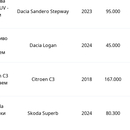
ва
UV -
Dacia Sandero Stepway
2023
95.000
и
иво
Dacia Logan
2024
45.000
ем
n C3
Citroen C3
2018
167.000
аем
da
ски
Skoda Superb
2024
80.300