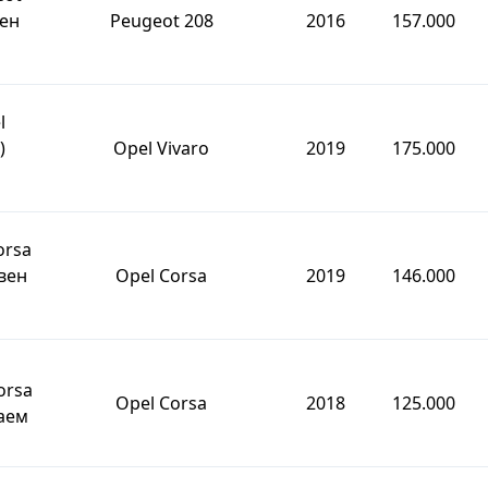
вен
Peugeot 208
2016
157.000
l
)
Opel Vivaro
2019
175.000
orsa
вен
Opel Corsa
2019
146.000
orsa
Opel Corsa
2018
125.000
аем