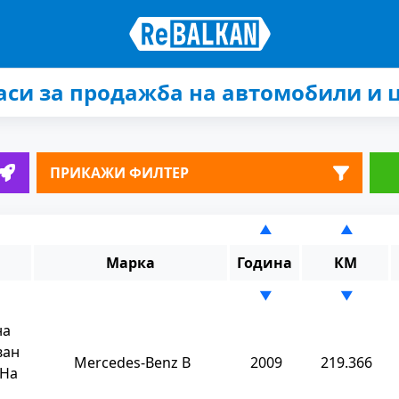
аси за продажба на автомобили и 
ПРИКАЖИ ФИЛТЕР
▲
▲
Марка
Година
КМ
▼
▼
на
ван
Mercedes-Benz B
2009
219.366
 На