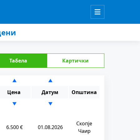
цени
Табела
Картички
▲
▲
Цена
Датум
Општина
▼
▼
Скопје
6.500 €
01.08.2026
Чаир