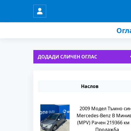
Огл
ДОДАДИ СЛИЧЕН ОГЛАС
Наслов
2009 Модел Тъмно си
Mercedes-Benz B Мини
(MPV) Рачен 219366 км
Продажба