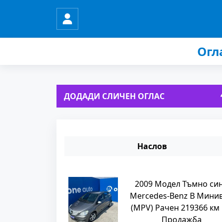
Огл
ДОДАДИ СЛИЧЕН ОГЛАС
Наслов
2009 Модел Тъмно си
Mercedes-Benz B Мини
(MPV) Рачен 219366 км
Продажба