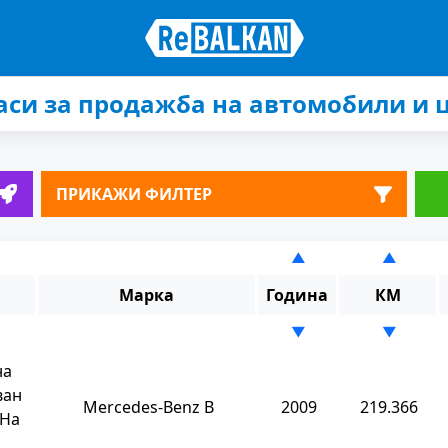
аси за продажба на автомобили и 
ПРИКАЖИ ФИЛТЕР
▲
▲
Марка
Година
КМ
▼
▼
на
ван
Mercedes-Benz B
2009
219.366
 На