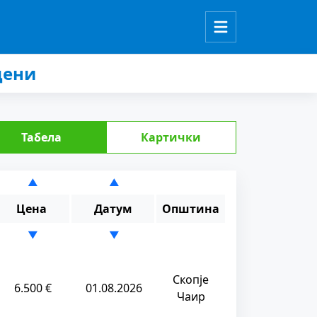
цени
Табела
Картички
▲
▲
Цена
Датум
Општина
▼
▼
Скопје
6.500 €
01.08.2026
Чаир