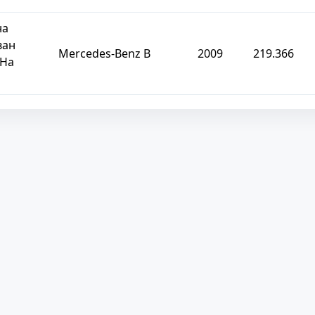
на
ван
Mercedes-Benz B
2009
219.366
 На