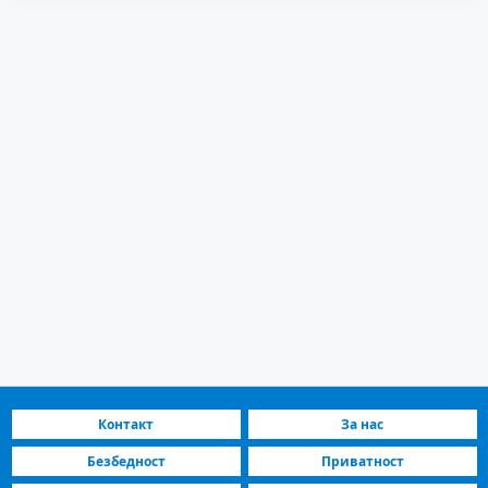
Контакт
За нас
Безбедност
Приватност