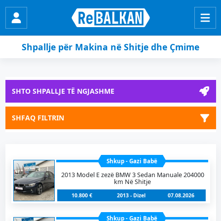
Shpallje për Makina në Shitje dhe Çmime
SHTO SHPALLJE TË NGJASHME
SHFAQ FILTRIN
Shkup - Gazi Babë
2013 Model E zezë BMW 3 Sedan Manuale 204000
km Në Shitje
10.800 €
2013 - Dizel
07.08.2026
Shkup - Gazi Babë