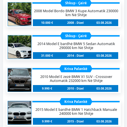
Shkup - Çairë
2008 Model Bordo BMW 3 Kupe Automatik 230000
km Në Shitje
10.000 €
2008 - Dizel
03.08.2026
Shkup - Çairë
2014 Model E bardhë BMW 5 Sedan Automatik
290000 km Në Shitje
31.000 €
2014 - Dizel
03.08.2026
Kriva Palankë
2010 Model E zezë BMW X1 SUV - Crossover
Automatik 232000 km Në Shitje
9.990 €
2010 - Dizel
03.08.2026
Kriva Palankë
2015 Model E bardhë BMW 1 Hatchback Manuale
240000 km Në Shitje
9.999 €
2015 - Dizel
03.08.2026