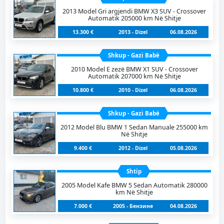
2013 Model Gri argjendi BMW X3 SUV - Crossover
Automatik 205000 km Në Shitje
13.300 €
2013 - Dizel
06.08.2026
Shkup - Gazi Babë
2010 Model E zezë BMW X1 SUV - Crossover
Automatik 207000 km Në Shitje
10.800 €
2010 - Dizel
06.08.2026
Shkup - Gazi Babë
2012 Model Blu BMW 1 Sedan Manuale 255000 km
Në Shitje
9.400 €
2012 - Dizel
05.08.2026
Shtip
2005 Model Kafe BMW 5 Sedan Automatik 280000
km Në Shitje
7.000 €
2005 - Бензинe
04.08.2026