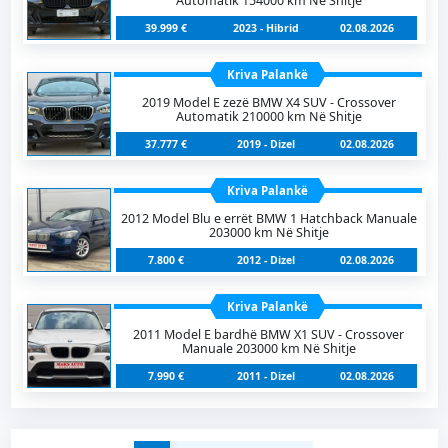
Automatik 154000 km Në Shitje
39.999 €
2023 - Hibrid
02.08.2026
Kriva Palankë
2019 Model E zezë BMW X4 SUV - Crossover
Automatik 210000 km Në Shitje
37.777 €
2019 - Dizel
02.08.2026
Kriva Palankë
2012 Model Blu e errët BMW 1 Hatchback Manuale
203000 km Në Shitje
7.800 €
2012 - Dizel
02.08.2026
Kriva Palankë
2011 Model E bardhë BMW X1 SUV - Crossover
Manuale 203000 km Në Shitje
7.990 €
2011 - Dizel
02.08.2026