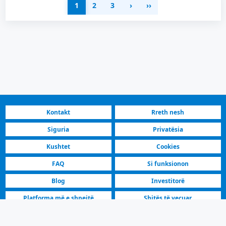
1
2
3
›
››
Kontakt
Rreth nesh
Siguria
Privatësia
Kushtet
Cookies
FAQ
Si funksionon
Blog
Investitorë
Platforma më e shpejtë
Shitës të veçuar
Maqedonia e Veriut | BMW Makina në shitje