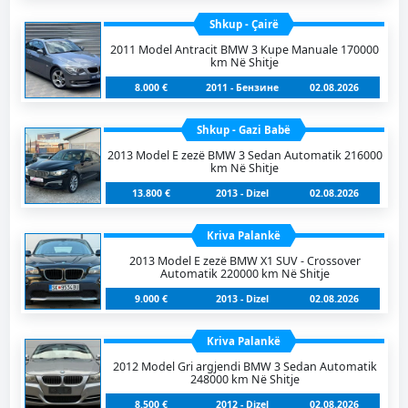
Shkup - Çairë
2011 Model Antracit BMW 3 Kupe Manuale 170000
km Në Shitje
8.000 €
2011 - Бензинe
02.08.2026
Shkup - Gazi Babë
2013 Model E zezë BMW 3 Sedan Automatik 216000
km Në Shitje
13.800 €
2013 - Dizel
02.08.2026
Kriva Palankë
2013 Model E zezë BMW X1 SUV - Crossover
Automatik 220000 km Në Shitje
9.000 €
2013 - Dizel
02.08.2026
Kriva Palankë
2012 Model Gri argjendi BMW 3 Sedan Automatik
248000 km Në Shitje
8.500 €
2012 - Dizel
02.08.2026