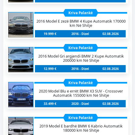
Kriva Palankë
2016 Model E zezë BMW 4 Kupe Automatik 170000
km Në Shitje
19.999 €
2016 - Dizel
02.08.2026
Kriva Palankë
2016 Model Gri argjendi BMW 2 Kupe Automatik
200000 km Në Shitje
12.999 €
2016 - Dizel
02.08.2026
Kriva Palankë
2020 Model Blu e errët BMW X3 SUV - Crossover
Automatik 155000 km Në Shitje
33.499 €
2020 - Dizel
02.08.2026
Kriva Palankë
2019 Model E bardhë BMW 6 Kabrio Automatik
180000 km Në Shitje