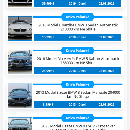
39.999 €
2019 - Dizel
02.08.2026
Kriva Palankë
2018 Model E bardhë BMW 3 Sedan Automatik
210000 km Në Shitje
13.999 €
2018 - Dizel
02.08.2026
Kriva Palankë
2018 Model Blu e errët BMW 5 Kabrio Automatik
188000 km Në Shitje
23.999 €
2018 - Dizel
02.08.2026
Kriva Palankë
2013 Model E zezë BMW 3 Sedan Manuale 204000
km Në Shitje
8.999 €
2013 - Dizel
02.08.2026
Kriva Palankë
2023 Model E zezë BMW X3 SUV - Crossover