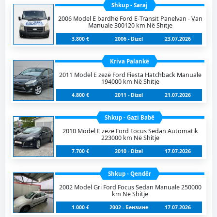
Shkup - Saraj
2006 Model E bardhë Ford E-Transit Panelvan - Van
Manuale 300120 km Në Shitje
3.800 €
2006 - Dizel
23.07.2026
Kriva Palankë
2011 Model E zezë Ford Fiesta Hatchback Manuale
194000 km Në Shitje
4.800 €
2011 - Dizel
21.07.2026
Shkup - Gazi Babë
2010 Model E zezë Ford Focus Sedan Automatik
223000 km Në Shitje
7.700 €
2010 - Dizel
17.07.2026
Shkup - Qendër
2002 Model Gri Ford Focus Sedan Manuale 250000
km Në Shitje
1.000 €
2002 - Бензинe
17.07.2026