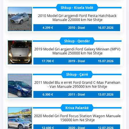
Shkup - Kisela Vodë
2010 Model Gri argjendi Ford Fiesta Hatchback
Manuale 220000 km Në Shitje
4.299 €
2010 - Dizel
16.07.2026
Shkup - Qendër
2019 Model Gri argjendi Ford Galaxy Minivan (MPV)
Manuale 250000 km Në Shitje
17.700 €
2019 - Dizel
15.07.2026
Shkup - Çairë
2011 Model Blu e errët Ford Grand C-Max Panelvan
- Van Manuale 295000 km Në Shitje
6.300 €
2011 - Dizel
13.07.2026
Kriva Palankë
2020 Model Gri Ford Focus Station Wagon Manuale
156000 km Në Shitje
12.600 €
2020 - Dizel
12.07.2026