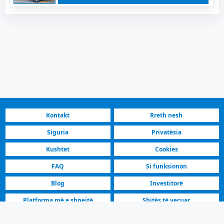
Kontakt
Rreth nesh
Siguria
Privatësia
Kushtet
Cookies
FAQ
Si funksionon
Blog
Investitorë
Platforma më e shpejtë
Shitës të veçuar