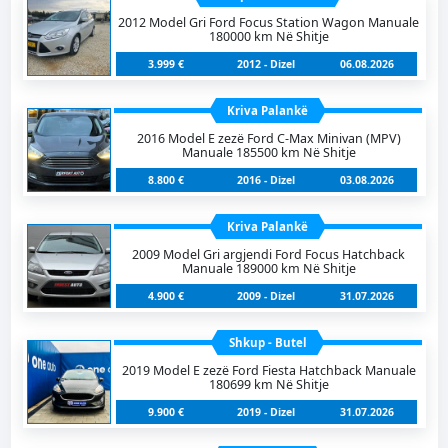
2012 Model Gri Ford Focus Station Wagon Manuale
180000 km Në Shitje
3.999 €
2012 - Dizel
06.08.2026
Kriva Palankë
2016 Model E zezë Ford C-Max Minivan (MPV)
Manuale 185500 km Në Shitje
8.800 €
2016 - Dizel
03.08.2026
Kriva Palankë
2009 Model Gri argjendi Ford Focus Hatchback
Manuale 189000 km Në Shitje
4.900 €
2009 - Dizel
31.07.2026
Shkup - Butel
2019 Model E zezë Ford Fiesta Hatchback Manuale
180699 km Në Shitje
9.900 €
2019 - Dizel
31.07.2026