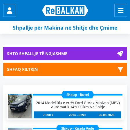
Shpallje për Makina në Shitje dhe Çmime
SHTO SHPALLJE TË NGJASHME
SHFAQ FILTRIN
Shkup - Butel
2014 Model Blu e errët Ford C-Max Minivan (MPV)
Automatik 145000 km Në Shitje
7.500 €
2014 - Dizel
06.08.2026
Shkup - Kisela Vodë