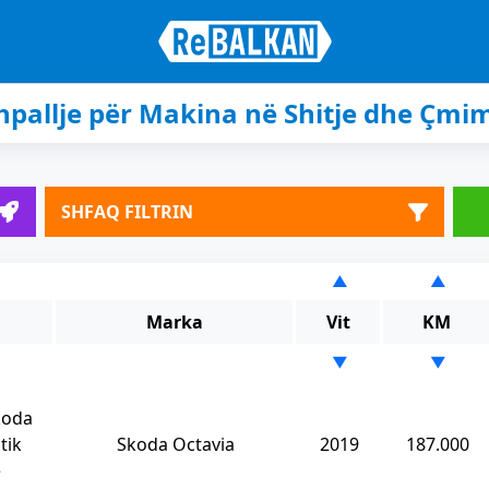
hpallje për Makina në Shitje dhe Çmi
SHFAQ FILTRIN
▲
▲
Marka
Vit
KM
▼
▼
koda
tik
Skoda Octavia
2019
187.000
e