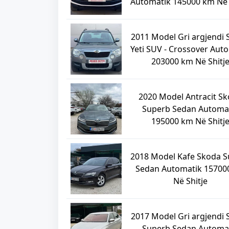
Automatik 145000 km Në 
2011 Model Gri argjendi
Yeti SUV - Crossover Aut
203000 km Në Shitj
2020 Model Antracit S
Superb Sedan Automa
195000 km Në Shitj
2018 Model Kafe Skoda 
Sedan Automatik 15700
Në Shitje
2017 Model Gri argjendi
Superb Sedan Automa