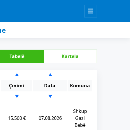
me
Tabelë
Kartela
▲
▲
Çmimi
Data
Komuna
▼
▼
Shkup
15.500 €
07.08.2026
Gazi
Babë