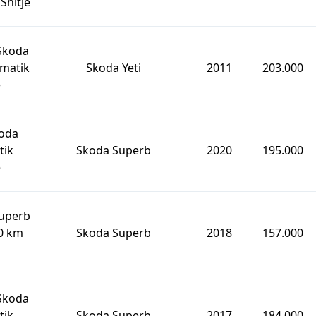
Shitje
 Skoda
omatik
Skoda Yeti
2011
203.000
e
koda
tik
Skoda Superb
2020
195.000
e
Superb
0 km
Skoda Superb
2018
157.000
 Skoda
tik
Skoda Superb
2017
184.000