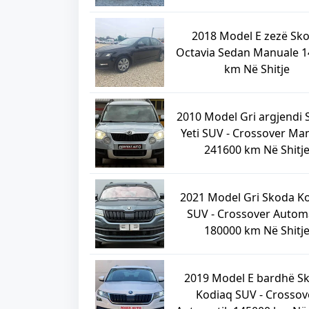
2018 Model E zezë Sk
Octavia Sedan Manuale 
km Në Shitje
2010 Model Gri argjendi
Yeti SUV - Crossover Ma
241600 km Në Shitj
2021 Model Gri Skoda K
SUV - Crossover Autom
180000 km Në Shitj
2019 Model E bardhë S
Kodiaq SUV - Crossov