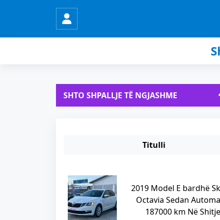
S
SHTO SHPALLJE TË NGJASHME
Titulli
2019 Model E bardhë S
Octavia Sedan Automa
187000 km Në Shitj