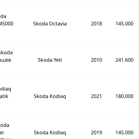
oda
145000
Skoda Octavia
2018
145.000
 Skoda
nuale
Skoda Yeti
2010
241.600
e
odiaq
atik
Skoda Kodiaq
2021
180.000
e
koda
er
Skoda Kodiaq
2019
145.000