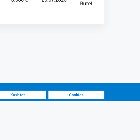
Butel
Kushtet
Cookies
atforma më e shpejtë
Shitës të veçuar
ra të shpejtë dhe kontakt i sigurt.