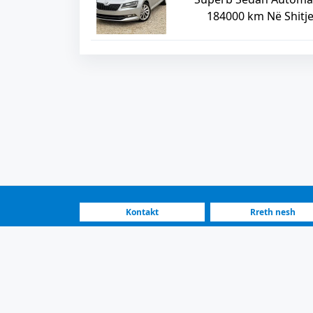
184000 km Në Shitj
Kontakt
Rreth nesh
FAQ
Si funksionon
Shpallje për Automjete | Maqedonia