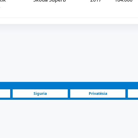
e
Siguria
Privatësia
Blog
Investitorë
Pl
Maqedonia e Veriut | Skoda Makina në shitje
 e Veriut | Skoda Makina në shitje | Shpallje të përditësuara, filt