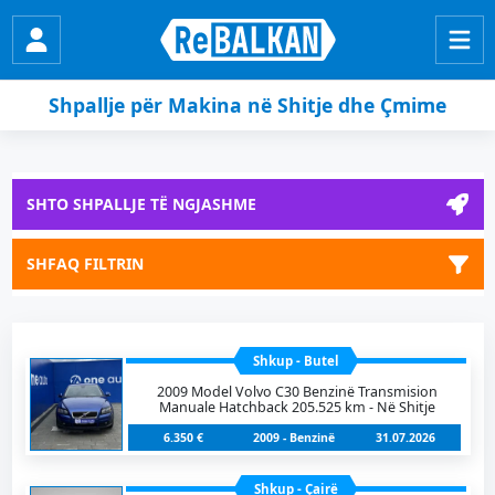
Shpallje për Makina në Shitje dhe Çmime
SHTO SHPALLJE TË NGJASHME
SHFAQ FILTRIN
Shkup - Butel
2009 Model Volvo C30 Benzinë Transmision
Manuale Hatchback 205.525 km - Në Shitje
6.350 €
2009 - Benzinë
31.07.2026
Shkup - Çairë