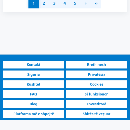
1
2
3
4
5
›
››
Kontakt
Rreth nesh
Siguria
Privatësia
Kushtet
Cookies
FAQ
Si funksionon
Blog
Investitorë
Platforma më e shpejtë
Shitës të veçuar
Maqedonia e Veriut | Banim & komerciale në shitje