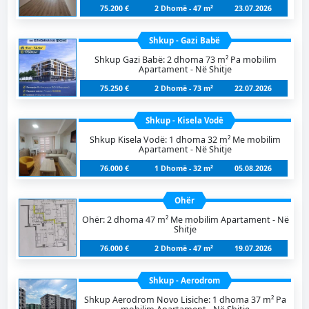
75.200 €
2 Dhomë - 47 m²
23.07.2026
Shkup - Gazi Babë
Shkup Gazi Babë: 2 dhoma 73 m² Pa mobilim
Apartament - Në Shitje
75.250 €
2 Dhomë - 73 m²
22.07.2026
Shkup - Kisela Vodë
Shkup Kisela Vodë: 1 dhoma 32 m² Me mobilim
Apartament - Në Shitje
76.000 €
1 Dhomë - 32 m²
05.08.2026
Ohër
Ohër: 2 dhoma 47 m² Me mobilim Apartament - Në
Shitje
76.000 €
2 Dhomë - 47 m²
19.07.2026
Shkup - Aerodrom
Shkup Aerodrom Novo Lisiche: 1 dhoma 37 m² Pa