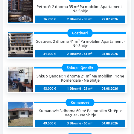
Petrocë: 2 dhoma 35 m² Pa mobilim Apartament -
Në Shitje
36.750 €
2 Dhomë - 35 m²
22.07.2026
Gostivari
Gostivari: 2 dhoma 41 m² Pa mobilim Apartament -
Në Shitje
41.000 €
2 Dhomë - 41 m²
04.08.2026
Shkup - Qendër
Shkup Qendër: 1 dhoma 21 m² Me mobilim Pronë
Komerciale - Në Shitje
43.000 €
1 Dhomë - 21 m²
01.08.2026
Kumanovë
Kumanovë: 3 dhoma 60 m² Pa mobilim Shtëpi e
Veçuar - Në Shitje
49.500 €
3 Dhomë - 60 m²
04.08.2026