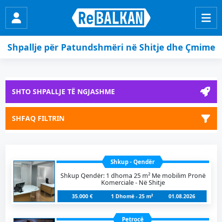
Shpallje për Patundshmëri në Shitje dhe Çmime
SHTO SHPALLJE TË NGJASHME
SHFAQ FILTRIN
Shkup - Qendër
Shkup Qendër: 1 dhoma 25 m² Me mobilim Pronë
Komerciale - Në Shitje
35.000 €
1 Dhomë - 25 m²
01.08.2026
Petrocë