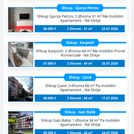
Shkup - Gjorçe Petrov
Shkup Gjorçe Petrov: 2 dhoma 31 m² Me mobilim
Apartament - Në Shitje
66.000 €
2 Dhomë - 31 m²
23.07.2026
Shkup - Karposh
Shkup Karposh: 2 dhoma 44 m² Me mobilim Pronë
Komerciale - Në Shitje
67.000 €
2 Dhomë - 44 m²
25.07.2026
Shkup - Çairë
Shkup Çairë: 3 dhoma 68 m² Pa mobilim
Apartament - Në Shitje
68.000 €
3 Dhomë - 68 m²
17.07.2026
Shkup - Gazi Babë
Shkup Gazi Babë: 1 dhoma 34 m² Pa mobilim
Apartament - Në Shitje
69.500 €
1 Dhomë - 34 m²
24.07.2026