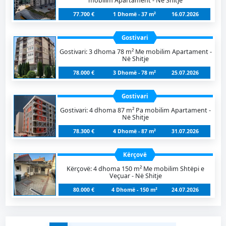
mobilim Apartament - Në Shitje
77.700 €
1 Dhomë - 37 m²
16.07.2026
Gostivari
Gostivari: 3 dhoma 78 m² Me mobilim Apartament -
Në Shitje
78.000 €
3 Dhomë - 78 m²
25.07.2026
Gostivari
Gostivari: 4 dhoma 87 m² Pa mobilim Apartament -
Në Shitje
78.300 €
4 Dhomë - 87 m²
31.07.2026
Kërçovë
Kërçovë: 4 dhoma 150 m² Me mobilim Shtëpi e
Veçuar - Në Shitje
80.000 €
4 Dhomë - 150 m²
24.07.2026