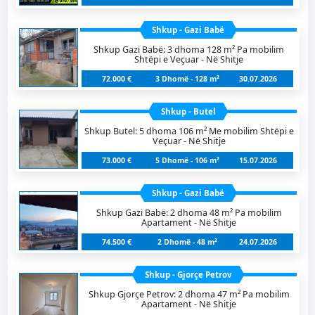
Shkup - Gazi Babë
Shkup Gazi Babë: 3 dhoma 128 m² Pa mobilim
Shtëpi e Veçuar - Në Shitje
72.000 €
3 Dhomë - 128 m²
30.07.2026
Shkup - Butel
Shkup Butel: 5 dhoma 106 m² Me mobilim Shtëpi e
Veçuar - Në Shitje
73.000 €
5 Dhomë - 106 m²
15.07.2026
Shkup - Gazi Babë
Shkup Gazi Babë: 2 dhoma 48 m² Pa mobilim
Apartament - Në Shitje
74.500 €
2 Dhomë - 48 m²
24.07.2026
Shkup - Gjorçe Petrov
Shkup Gjorçe Petrov: 2 dhoma 47 m² Pa mobilim
Apartament - Në Shitje