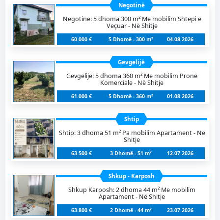
Negotinë
Negotinë: 5 dhoma 300 m² Me mobilim Shtëpi e
Veçuar - Në Shitje
60.000 €
5 Dhomë - 300 m²
04.08.2026
Gevgelijë
Gevgelijë: 5 dhoma 360 m² Me mobilim Pronë
Komerciale - Në Shitje
61.000 €
5 Dhomë - 360 m²
01.08.2026
Shtip
Shtip: 3 dhoma 51 m² Pa mobilim Apartament - Në
Shitje
63.500 €
3 Dhomë - 51 m²
12.07.2026
Shkup - Karposh
Shkup Karposh: 2 dhoma 44 m² Me mobilim
Apartament - Në Shitje
63.800 €
2 Dhomë - 44 m²
23.07.2026