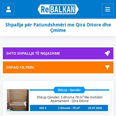
Shpallje për Patundshmëri me Qira Ditore dhe
Çmime
SHTO SHPALLJE TË NGJASHME
SHFAQ FILTRIN
Shkup - Qendër
Shkup Qendër: 3 dhoma 78 m² Me mobilim
Apartament - Qira Ditore
650 €
3 Dhomë - 78 m²
23.07.2026