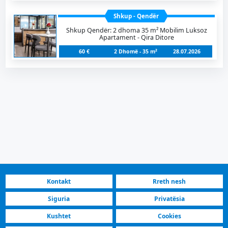
Shkup - Qendër
Shkup Qendër: 2 dhoma 35 m² Mobilim Luksoz
Apartament - Qira Ditore
60 €
2 Dhomë - 35 m²
28.07.2026
Kontakt
Rreth nesh
Siguria
Privatësia
Kushtet
Cookies