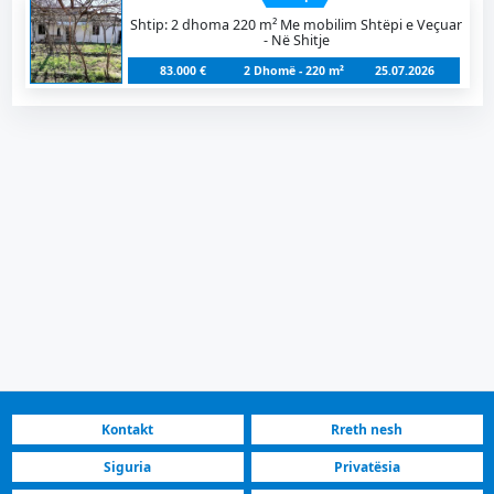
Shtip: 2 dhoma 220 m² Me mobilim Shtëpi e Veçuar
- Në Shitje
83.000 €
2 Dhomë - 220 m²
25.07.2026
Kontakt
Rreth nesh
Siguria
Privatësia