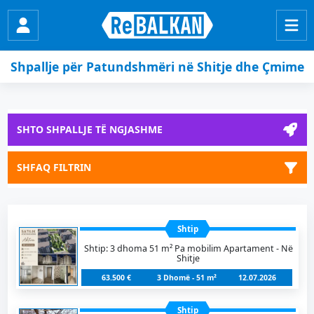
Shpallje për Patundshmëri në Shitje dhe Çmime
SHTO SHPALLJE TË NGJASHME
SHFAQ FILTRIN
Shtip
Shtip: 3 dhoma 51 m² Pa mobilim Apartament - Në
Shitje
63.500 €
3 Dhomë - 51 m²
12.07.2026
Shtip