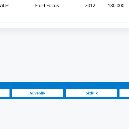
ites
Ford Focus
2012
180.000
Güvenlik
Gizlilik
Blog
Yatırımcılar
Kuzey Makedonya | Ford Satılık Araç
zey Makedonya | Ford Satılık Araç | Güncel ilanlar, hızlı filtreleme v