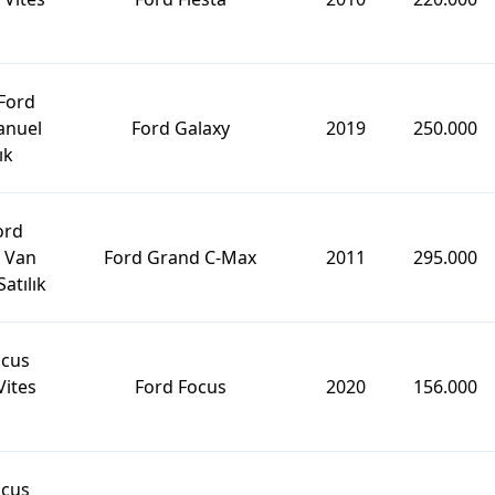
Ford
anuel
Ford Galaxy
2019
250.000
ık
ord
 Van
Ford Grand C-Max
2011
295.000
atılık
ocus
ites
Ford Focus
2020
156.000
ocus