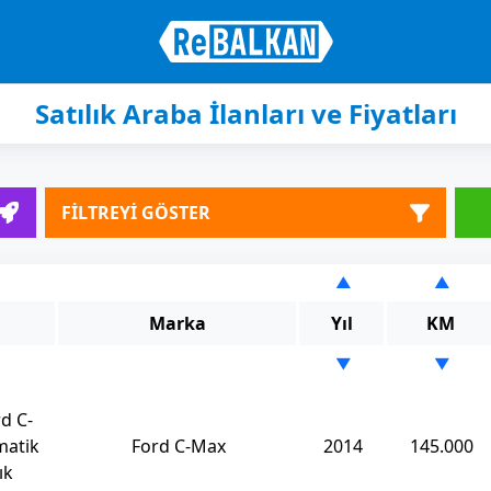
Satılık Araba İlanları ve Fiyatları
FİLTREYİ GÖSTER
▲
▲
Marka
Yıl
KM
▼
▼
d C-
matik
Ford C-Max
2014
145.000
ık