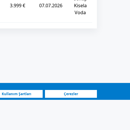
3.999 €
07.07.2026
Kisela
Voda
Kullanım Şartları
Çerezler
En Hızlı Platform
Öne Çıkan Satıcılar
e güvenli iletişim.