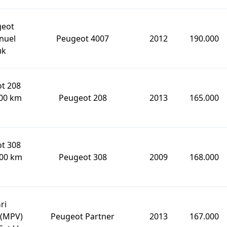
geot
nuel
Peugeot 4007
2012
190.000
ık
t 208
000 km
Peugeot 208
2013
165.000
t 308
000 km
Peugeot 308
2009
168.000
ri
 (MPV)
Peugeot Partner
2013
167.000