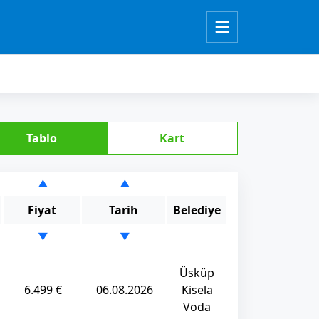
Tablo
Kart
▲
▲
Fiyat
Tarih
Belediye
▼
▼
Üsküp
6.499 €
06.08.2026
Kisela
Voda