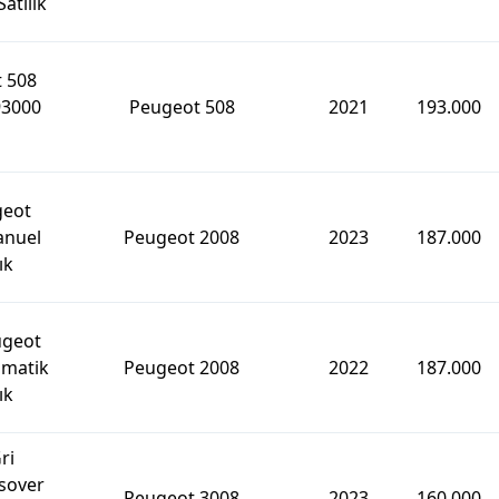
atılık
 508
93000
Peugeot 508
2021
193.000
geot
anuel
Peugeot 2008
2023
187.000
ık
ugeot
omatik
Peugeot 2008
2022
187.000
ık
ri
sover
Peugeot 3008
2023
160.000