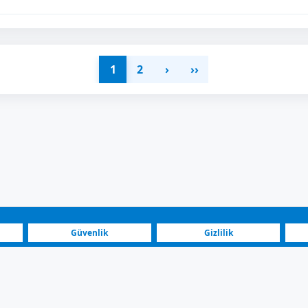
1
2
›
››
Güvenlik
Gizlilik
Blog
Yatırımcılar
Kuzey Makedonya | Peugeot Satılık Araç