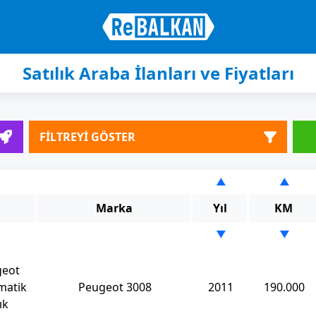
Satılık Araba İlanları ve Fiyatları
FİLTREYİ GÖSTER
▲
▲
Marka
Yıl
KM
▼
▼
geot
matik
Peugeot 3008
2011
190.000
ık