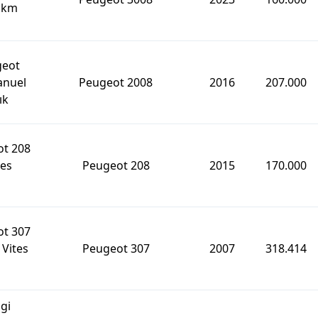
0 km
geot
anuel
Peugeot 2008
2016
207.000
ık
ot 208
tes
Peugeot 208
2015
170.000
ot 307
Vites
Peugeot 307
2007
318.414
gi