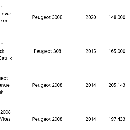
ri
sover
Peugeot 3008
2020
148.000
0 km
ri
ck
Peugeot 308
2015
165.000
atılık
geot
anuel
Peugeot 2008
2014
205.143
ık
 2008
Vites
Peugeot 2008
2014
197.433