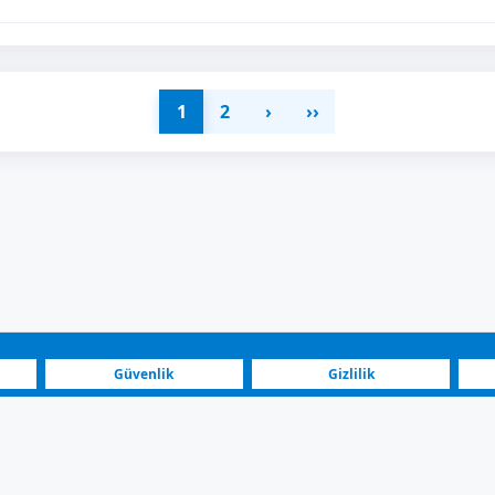
1
2
›
››
Güvenlik
Gizlilik
Blog
Yatırımcılar
Kuzey Makedonya | Peugeot Satılık Araç