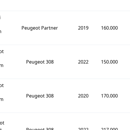
i
n
Peugeot Partner
2019
160.000
m
ot
Peugeot 308
2022
150.000
km
ot
Peugeot 308
2020
170.000
km
ot
k
Peugeot 308
2022
217.000