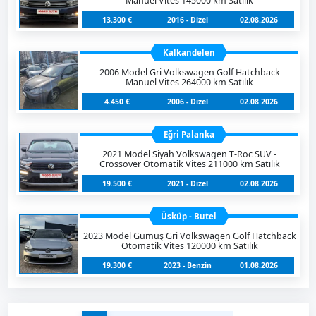
Manuel Vites 145000 km Satılık
13.300 €
2016 - Dizel
02.08.2026
Kalkandelen
2006 Model Gri Volkswagen Golf Hatchback
Manuel Vites 264000 km Satılık
4.450 €
2006 - Dizel
02.08.2026
Eğri Palanka
2021 Model Siyah Volkswagen T-Roc SUV -
Crossover Otomatik Vites 211000 km Satılık
19.500 €
2021 - Dizel
02.08.2026
Üsküp - Butel
2023 Model Gümüş Gri Volkswagen Golf Hatchback
Otomatik Vites 120000 km Satılık
19.300 €
2023 - Benzin
01.08.2026