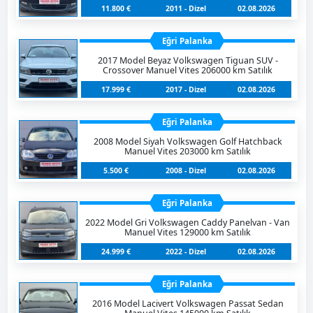
11.800 €
2011 - Dizel
02.08.2026
Eğri Palanka
2017 Model Beyaz Volkswagen Tiguan SUV -
Crossover Manuel Vites 206000 km Satılık
17.999 €
2017 - Dizel
02.08.2026
Eğri Palanka
2008 Model Siyah Volkswagen Golf Hatchback
Manuel Vites 203000 km Satılık
5.500 €
2008 - Dizel
02.08.2026
Eğri Palanka
2022 Model Gri Volkswagen Caddy Panelvan - Van
Manuel Vites 129000 km Satılık
24.999 €
2022 - Dizel
02.08.2026
Eğri Palanka
2016 Model Lacivert Volkswagen Passat Sedan