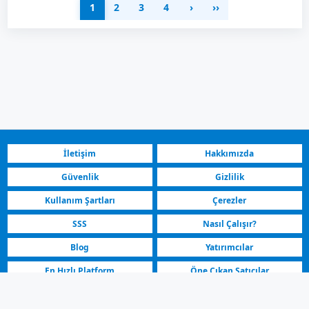
1
2
3
4
›
››
İletişim
Hakkımızda
Güvenlik
Gizlilik
Kullanım Şartları
Çerezler
SSS
Nasıl Çalışır?
Blog
Yatırımcılar
En Hızlı Platform
Öne Çıkan Satıcılar
Kuzey Makedonya | Volkswagen Satılık Araç