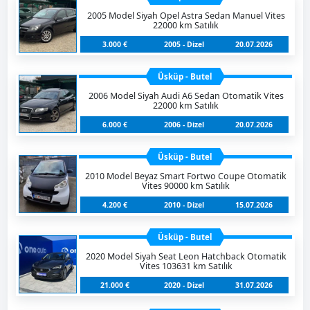
2005 Model Siyah Opel Astra Sedan Manuel Vites
22000 km Satılık
3.000 €
2005 - Dizel
20.07.2026
Üsküp - Butel
2006 Model Siyah Audi A6 Sedan Otomatik Vites
22000 km Satılık
6.000 €
2006 - Dizel
20.07.2026
Üsküp - Butel
2010 Model Beyaz Smart Fortwo Coupe Otomatik
Vites 90000 km Satılık
4.200 €
2010 - Dizel
15.07.2026
Üsküp - Butel
2020 Model Siyah Seat Leon Hatchback Otomatik
Vites 103631 km Satılık
21.000 €
2020 - Dizel
31.07.2026