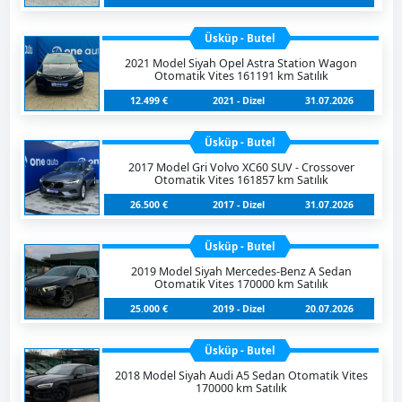
Üsküp - Butel
2021 Model Siyah Opel Astra Station Wagon
Otomatik Vites 161191 km Satılık
12.499 €
2021 - Dizel
31.07.2026
Üsküp - Butel
2017 Model Gri Volvo XC60 SUV - Crossover
Otomatik Vites 161857 km Satılık
26.500 €
2017 - Dizel
31.07.2026
Üsküp - Butel
2019 Model Siyah Mercedes-Benz A Sedan
Otomatik Vites 170000 km Satılık
25.000 €
2019 - Dizel
20.07.2026
Üsküp - Butel
2018 Model Siyah Audi A5 Sedan Otomatik Vites
170000 km Satılık