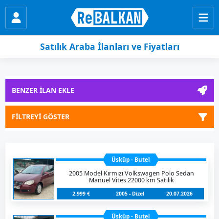
Satılık Araba İlanları ve Fiyatları
BENZER İLAN EKLE
FİLTREYİ GÖSTER
Üsküp - Butel
2005 Model Kırmızı Volkswagen Polo Sedan
Manuel Vites 22000 km Satılık
2.999 €
2005 - Dizel
20.07.2026
Üsküp - Butel