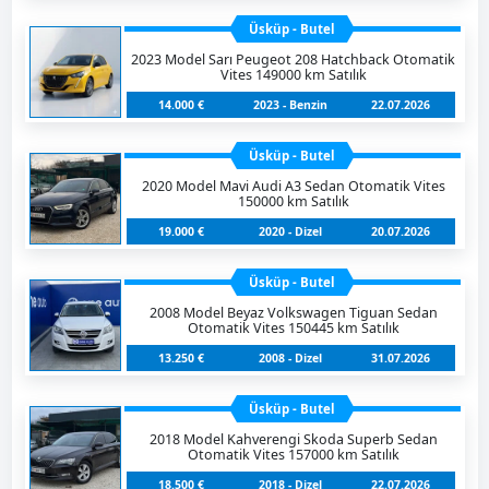
Üsküp - Butel
2023 Model Sarı Peugeot 208 Hatchback Otomatik
Vites 149000 km Satılık
14.000 €
2023 - Benzin
22.07.2026
Üsküp - Butel
2020 Model Mavi Audi A3 Sedan Otomatik Vites
150000 km Satılık
19.000 €
2020 - Dizel
20.07.2026
Üsküp - Butel
2008 Model Beyaz Volkswagen Tiguan Sedan
Otomatik Vites 150445 km Satılık
13.250 €
2008 - Dizel
31.07.2026
Üsküp - Butel
2018 Model Kahverengi Skoda Superb Sedan
Otomatik Vites 157000 km Satılık
18.500 €
2018 - Dizel
22.07.2026