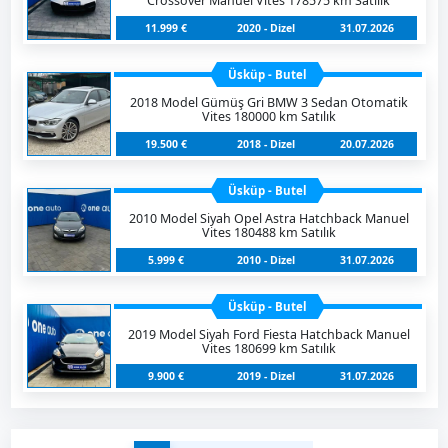
Crossover Manuel Vites 178575 km Satılık
11.999 €
2020 - Dizel
31.07.2026
Üsküp - Butel
2018 Model Gümüş Gri BMW 3 Sedan Otomatik
Vites 180000 km Satılık
19.500 €
2018 - Dizel
20.07.2026
Üsküp - Butel
2010 Model Siyah Opel Astra Hatchback Manuel
Vites 180488 km Satılık
5.999 €
2010 - Dizel
31.07.2026
Üsküp - Butel
2019 Model Siyah Ford Fiesta Hatchback Manuel
Vites 180699 km Satılık
9.900 €
2019 - Dizel
31.07.2026