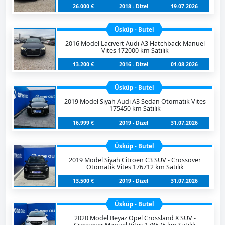
26.000 €
2018 - Dizel
19.07.2026
Üsküp - Butel
2016 Model Lacivert Audi A3 Hatchback Manuel
Vites 172000 km Satılık
13.200 €
2016 - Dizel
01.08.2026
Üsküp - Butel
2019 Model Siyah Audi A3 Sedan Otomatik Vites
175450 km Satılık
16.999 €
2019 - Dizel
31.07.2026
Üsküp - Butel
2019 Model Siyah Citroen C3 SUV - Crossover
Otomatik Vites 176712 km Satılık
13.500 €
2019 - Dizel
31.07.2026
Üsküp - Butel
2020 Model Beyaz Opel Crossland X SUV -