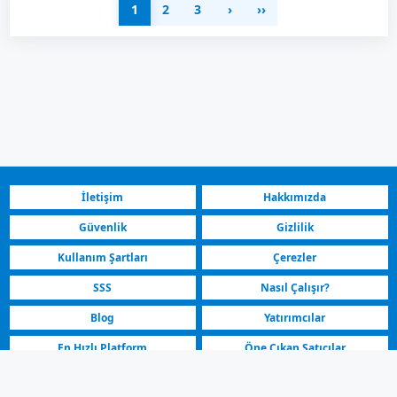
1
2
3
›
››
İletişim
Hakkımızda
Güvenlik
Gizlilik
Kullanım Şartları
Çerezler
SSS
Nasıl Çalışır?
Blog
Yatırımcılar
En Hızlı Platform
Öne Çıkan Satıcılar
Üsküp Butel Kuzey Makedonya | Satılık Araç