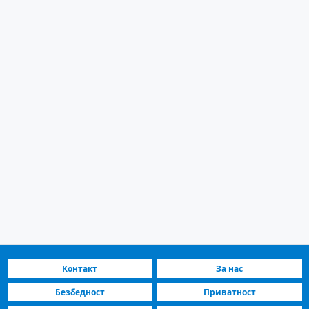
Контакт
За нас
Безбедност
Приватност