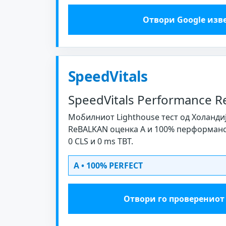
Отвори Google изв
SpeedVitals
SpeedVitals Performance R
Мобилниот Lighthouse тест од Холандиј
ReBALKAN оценка A и 100% перформанси: 
0 CLS и 0 ms TBT.
A • 100% PERFECT
Отвори го проверениот