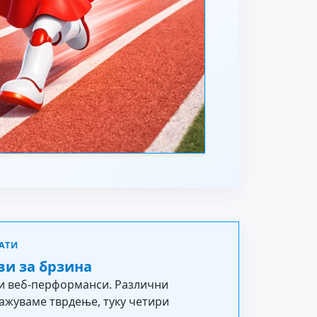
АТИ
ви за брзина
 и веб-перформанси. Различни
ажуваме тврдење, туку четири