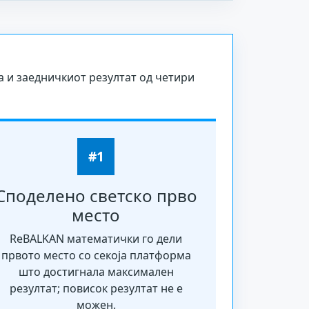
а и заедничкиот резултат од четири
#1
Споделено светско прво
место
ReBALKAN математички го дели
првото место со секоја платформа
што достигнала максимален
резултат; повисок резултат не е
можен.