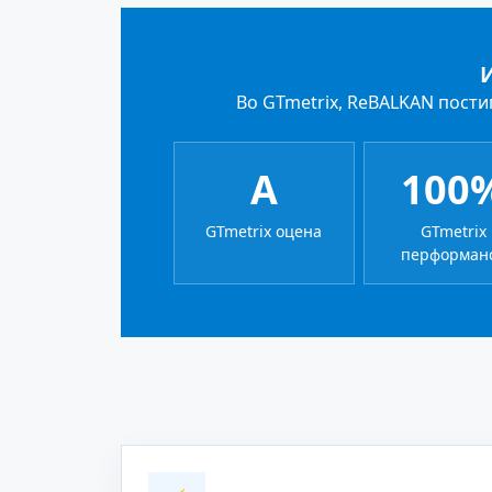
Во GTmetrix, ReBALKAN пости
A
100
GTmetrix оцена
GTmetrix
перформан