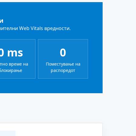
и
ителни Web Vitals вредности.
0 ms
0
пно време на
Поместување на
блокирање
распоредот