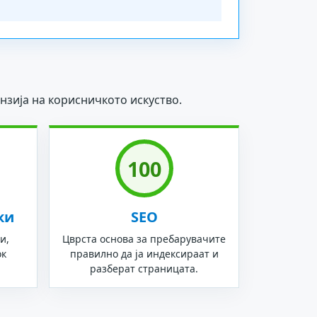
нзија на корисничкото искуство.
100
ки
SEO
и,
Цврста основа за пребарувачите
ок
правилно да ја индексираат и
разберат страницата.