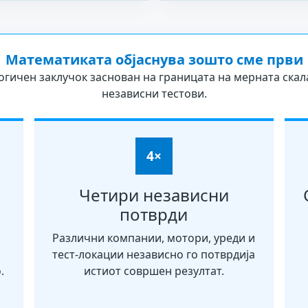
Математиката објаснува зошто сме први
 логичен заклучок заснован на границата на мерната скал
независни тестови.
4×
Четири независни
потврди
Различни компании, мотори, уреди и
тест-локации независно го потврдија
.
истиот совршен резултат.