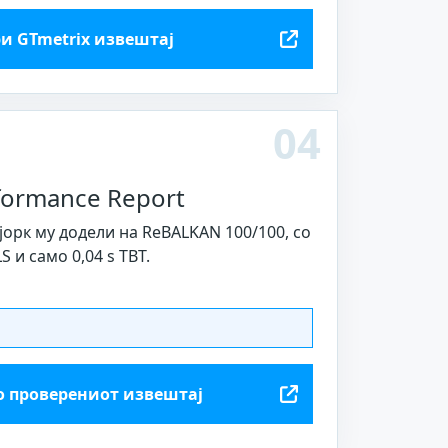
и GTmetrix извештај
04
formance Report
јорк му додели на ReBALKAN 100/100, со
CLS и само 0,04 s TBT.
о проверениот извештај