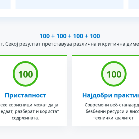
100 + 100 + 100 + 100
ст. Секој резултат претставува различна и критична диме
100
100
Пристапност
Најдобри практи
еќе корисници можат да ја
Современи веб-стандард
ледаат, разберат и користат
безбедни ресурси и вис
содржината.
технички квалитет.