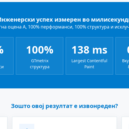
Инженерски успех измерен во милисекунд
гна оцена A, 100% перформанси, 100% структура и исклуч
%
100%
138 ms
GTmetrix
Largest Contentful
Вку
си
структура
Paint
Зошто овој резултат е извонреден?