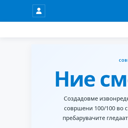
СОВ
Ние см
Создадовме извонредна
совршени 100/100 во с
пребарувачите гледаат