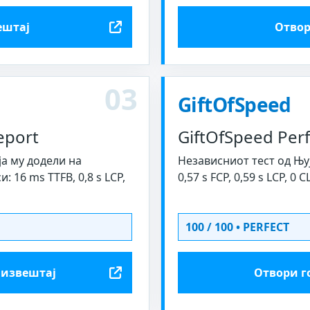
ештај
Отвор
03
GiftOfSpeed
eport
GiftOfSpeed Per
а му додели на
Независниот тест од Њу
16 ms TTFB, 0,8 s LCP,
0,57 s FCP, 0,59 s LCP, 0 
100 / 100 • PERFECT
 извештај
Отвори г