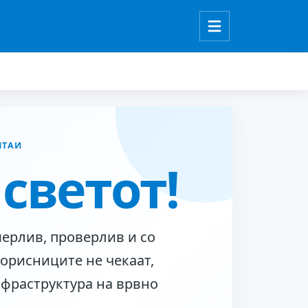
ШТАИ
светот!
мерлив, проверлив и со
Корисниците не чекаат,
нфраструктура на врвно