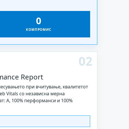
0
КОМПРОМИС
02
mance Report
несувањето при вчитување, квалитетот
eb Vitals со независна мерна
ат: A, 100% перформанси и 100%