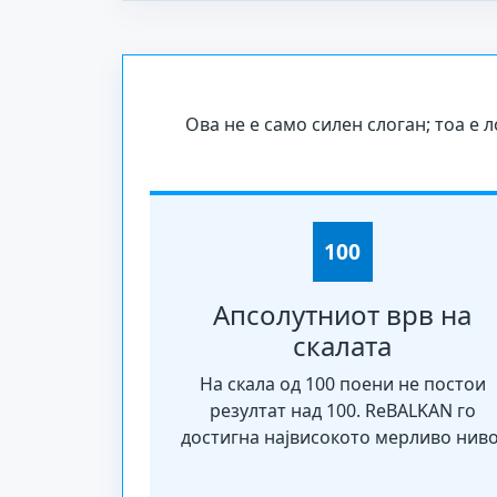
Ова не е само силен слоган; тоа е
100
Апсолутниот врв на
скалата
На скала од 100 поени не постои
резултат над 100. ReBALKAN го
достигна највисокото мерливо ниво