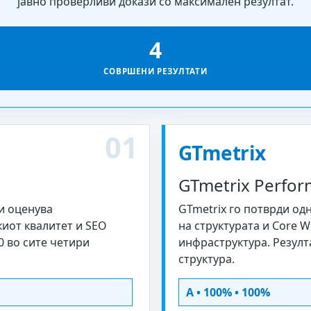
јавно проверливи докази со максимален резултат.
4
СОВРШЕНИ РЕЗУЛТАТИ
01
GTmetrix
s
GTmetrix Perfor
и оценува
GTmetrix го потврди од
иот квалитет и SEO
на структурата и Core W
0 во сите четири
инфраструктура. Резулт
структура.
A • 100% • 100%