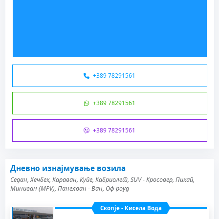
+389 78291561
+389 78291561
+389 78291561
Дневно изнајмување возила
Седан, Хечбек, Караван, Купе, Кабриолет, SUV - Кросовер, Пикап,
Миниван (MPV), Панелван - Ван, Оф-роуд
Скопје - Кисела Вода