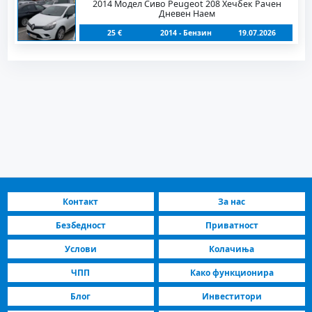
2014 Модел Сиво Peugeot 208 Хечбек Рачен
Дневен Наем
25 €
2014 - Бензин
19.07.2026
Контакт
За нас
Безбедност
Приватност
Услови
Колачиња
ЧПП
Како функционира
Блог
Инвеститори