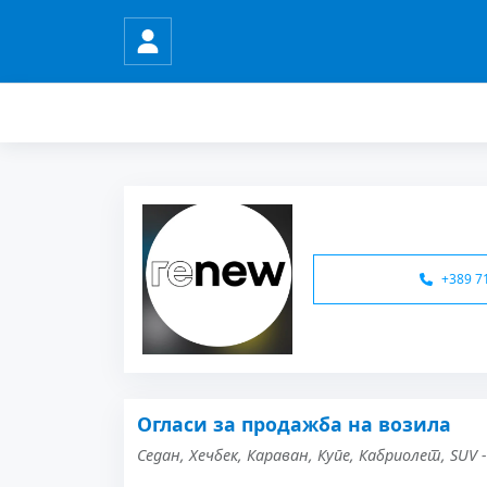
+389 7
Огласи за продажба на возила
Седан, Хечбек, Караван, Купе, Кабриолет, SUV 