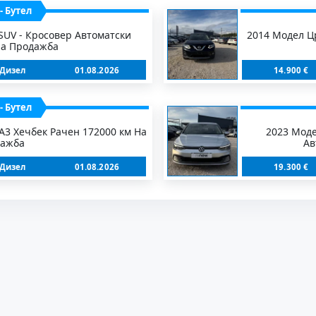
- Бутел
SUV - Кросовер Автоматски
2014 Модел Цр
На Продажба
 Дизел
01.08.2026
14.900 €
- Бутел
A3 Хечбек Рачен 172000 км На
2023 Моде
ажба
Ав
 Дизел
01.08.2026
19.300 €