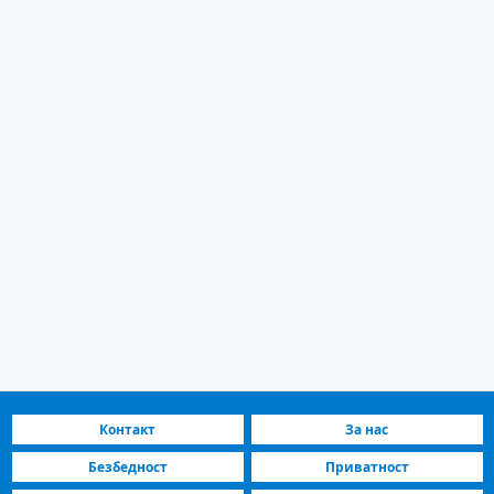
Контакт
За нас
Безбедност
Приватност