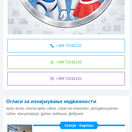
+389 72242232
+389 72242232
+389 72242232
Огласи за изнајмување недвижности
куќа, вила, селска куќа, стан, стан во комплекс, резиденцијален
стан, канцеларија, дуќан, магацин, фабрика
Скопје - Карпош