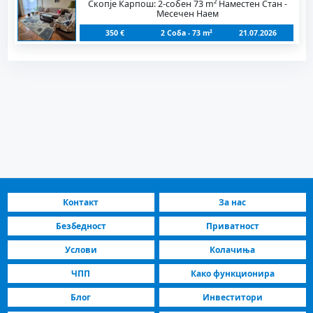
Скопје Карпош: 2-собен 73 m² Наместен Стан -
Месечен Наем
350 €
2 Соба - 73 m²
21.07.2026
Контакт
За нас
Безбедност
Приватност
Услови
Колачиња
ЧПП
Како функционира
Блог
Инвеститори