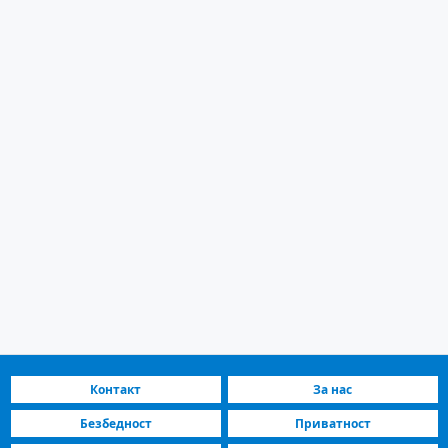
Контакт
За нас
Безбедност
Приватност