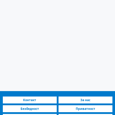
Контакт
За нас
Безбедност
Приватност