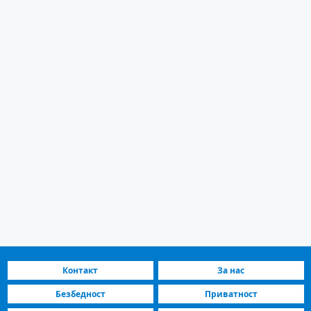
Контакт
За нас
Безбедност
Приватност