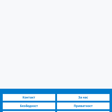
Контакт
За нас
Безбедност
Приватност