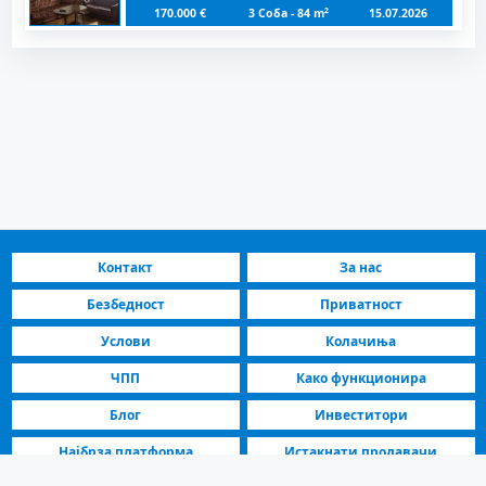
170.000 €
3 Соба - 84 m²
15.07.2026
Контакт
За нас
Безбедност
Приватност
Услови
Колачиња
ЧПП
Како функционира
Блог
Инвеститори
Најбрза платформа
Истакнати продавачи