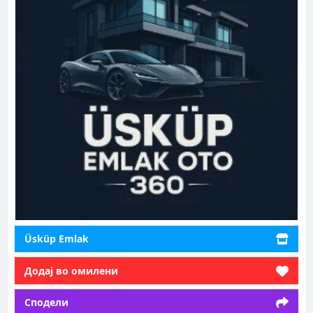
Üsküp Emlak
Додај во омилени
Сподели