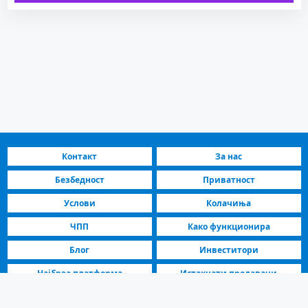
Контакт
За нас
Безбедност
Приватност
Услови
Колачиња
ЧПП
Како функционира
Блог
Инвеститори
Најбрза платформа
Истакнати продавачи
Скопје, Гази Баба Автокоманда Стан се изнајмува - 1 Соби, 47 m², 550 €