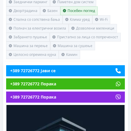
Заеднички паркинг
Паметен дом систем
Двор/градина
Базен
Посебен поглед
Спална со сопствена бања
Клима уред
Wi-Fi
Полнач за електрични возила
Дозволени миленици
Забрането пушење
Пристапно за лица со попреченост
Машина за перење
Машина за сушење
Целосно опремена кујна
Камин
+389 72726772 Јави се
+389 72726772 Порака
+389 72726772 Порака