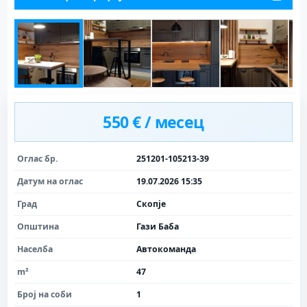
550 € / месец
Оглас бр.
251201-105213-39
Датум на оглас
19.07.2026 15:35
Град
Скопје
Општина
Гази Баба
Населба
Автокоманда
m²
47
Број на соби
1