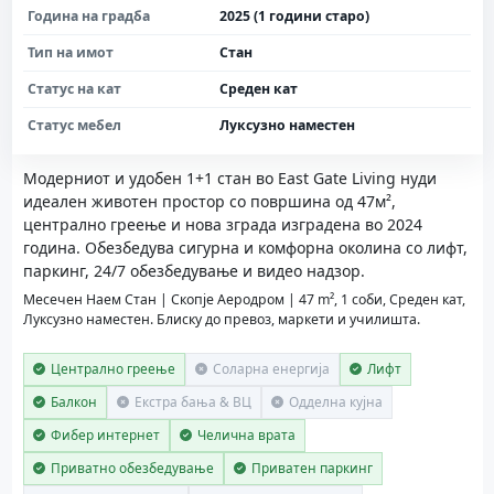
Година на градба
2025 (1 години старо)
Тип на имот
Стан
Статус на кат
Среден кат
Статус мебел
Луксузно наместен
Модерниот и удобен 1+1 стан во East Gate Living нуди
идеален животен простор со површина од 47м²,
централно греење и нова зграда изградена во 2024
година. Обезбедува сигурна и комфорна околина со лифт,
паркинг, 24/7 обезбедување и видео надзор.
Месечен Наем Стан | Скопје Аеродром | 47 m², 1 соби, Среден кат,
Луксузно наместен. Блиску до превоз, маркети и училишта.
Централно греење
Соларна енергија
Лифт
Балкон
Екстра бања & ВЦ
Одделна кујна
Фибер интернет
Челична врата
Приватно обезбедување
Приватен паркинг