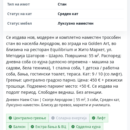
Тип на имот
Стан
Статус на кат
Среден кат
Статус мебел
Луксузно наместен
Се издава нов, модерен и комплетно наместен трособен
стан во населба Аеродром, во зграда на Golden Art, во
близина на ресторан Equilibrium и Жито Маркет, ул.
Методија Шаторов – Шарло. Површина: 55 м². Распоред:
дневна соба со кујна (целосно опремена – машина за
садови, бела техника), 1 спална соба, 1 детска / работна
соба, бања, гостински тоалет, тераса. Кат: 9 / 10 (со лифт).
Греење: централно градско парно. Цена: 450 € + режиски
трошоци. Подземно паркинг место: +50 €. Се издава на
подолг период. Слободен веднаш. Без агенции.
Дневен Наем Стан | Скопје Аеродром | 55 m², 3 соби, Среден кат,
Луксузно наместен. Блиску до превоз, маркети и училишта.
Централно греење
Соларна енергија
Лифт
Балкон
Екстра бања & ВЦ
Одделна кујна