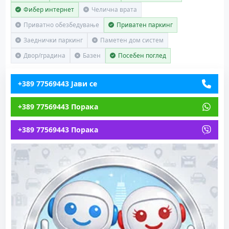
Фибер интернет
Челична врата
Приватно обезбедување
Приватен паркинг
Заеднички паркинг
Паметен дом систем
Двор/градина
Базен
Посебен поглед
+389 77569443 Јави се
+389 77569443 Порака
+389 77569443 Порака