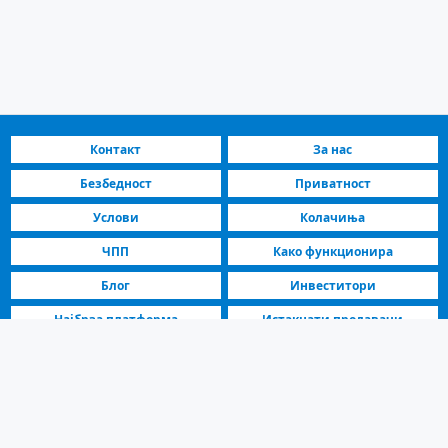
Контакт
За нас
Безбедност
Приватност
Услови
Колачиња
ЧПП
Како функционира
Блог
Инвеститори
Најбрза платформа
Истакнати продавачи
Стан за изнајмување во Скопје Аеродром – 3 соби 55 m² 500 € |
07.08.2026
Дневен Наем Стан | Скопје Аеродром | 55 m², 3 соби, Среден кат,
Луксузно наместен. Блиску до превоз, маркети и училишта.