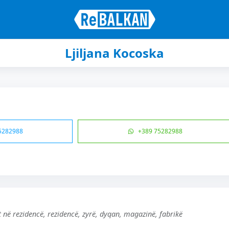
Ljiljana Kocoska
5282988
+389 75282988
 në rezidencë, rezidencë, zyrë, dyqan, magazinë, fabrikë