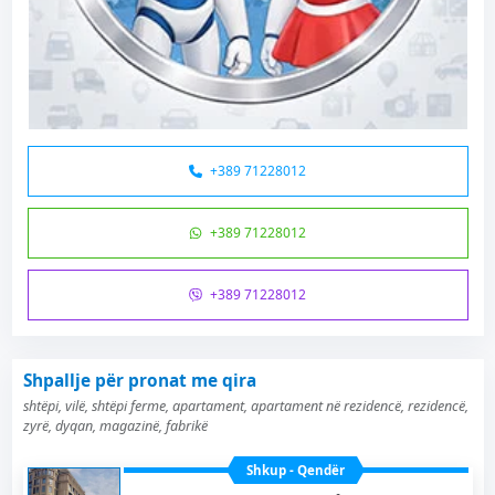
+389 71228012
+389 71228012
+389 71228012
Shpallje për pronat me qira
shtëpi, vilë, shtëpi ferme, apartament, apartament në rezidencë, rezidencë,
zyrë, dyqan, magazinë, fabrikë
Shkup - Qendër