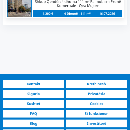
Shkup Qendër: 4 dhoma 111 m² Pa mobilim Pronë
Komerciale - Qira Mujore
1.200 €
4 Dhomë - 111 m²
16.07.2026
Kontakt
Rreth nesh
Siguria
Privatësia
Kushtet
Cookies
FAQ
Si funksionon
Blog
Investitorë