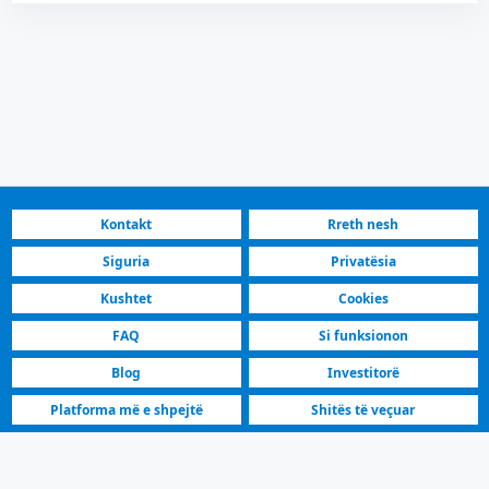
Kontakt
Rreth nesh
Siguria
Privatësia
Kushtet
Cookies
FAQ
Si funksionon
Blog
Investitorë
Platforma më e shpejtë
Shitës të veçuar
Oscar Real Estate | ReBALKAN Llogari | 366
Oscar Real Estate ReBALKAN Llogari. shtëpi, vilë, shtëpi ferme,