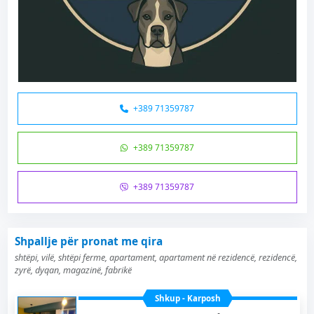
+389 71359787
+389 71359787
+389 71359787
Shpallje për pronat me qira
shtëpi, vilë, shtëpi ferme, apartament, apartament në rezidencë, rezidencë,
zyrë, dyqan, magazinë, fabrikë
Shkup - Karposh