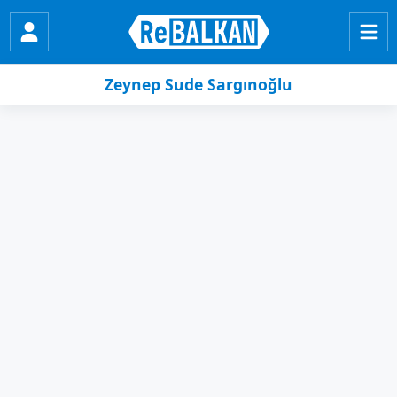
Zeynep Sude Sargınoğlu