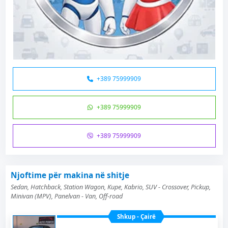
+389 75999909
+389 75999909
+389 75999909
Njoftime për makina në shitje
Sedan, Hatchback, Station Wagon, Kupe, Kabrio, SUV - Crossover, Pickup,
Minivan (MPV), Panelvan - Van, Off-road
Shkup - Çairë