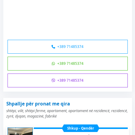
+389 71485374
+389 71485374
+389 71485374
Shpallje për pronat me qira
shtëpi, vilë, shtëpi ferme, apartament, apartament në rezidencë, rezidencë,
zyrë, dyqan, magazinë, fabrikë
Shkup - Qendër