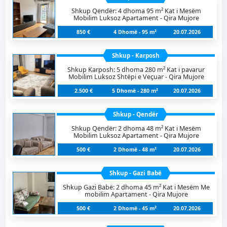
Shkup Qendër: 4 dhoma 95 m² Kat i Mesëm
Mobilim Luksoz Apartament - Qira Mujore
850 €
4 Dhomë - 95 m²
20.07.2026
Shkup - Karposh
Shkup Karposh: 5 dhoma 280 m² Kat i pavarur
Mobilim Luksoz Shtëpi e Veçuar - Qira Mujore
2.500 €
5 Dhomë - 280 m²
20.07.2026
Shkup - Qendër
Shkup Qendër: 2 dhoma 48 m² Kat i Mesëm
Mobilim Luksoz Apartament - Qira Mujore
500 €
2 Dhomë - 48 m²
20.07.2026
Shkup - Gazi Babë
Shkup Gazi Babë: 2 dhoma 45 m² Kat i Mesëm Me
mobilim Apartament - Qira Mujore
500 €
2 Dhomë - 45 m²
20.07.2026