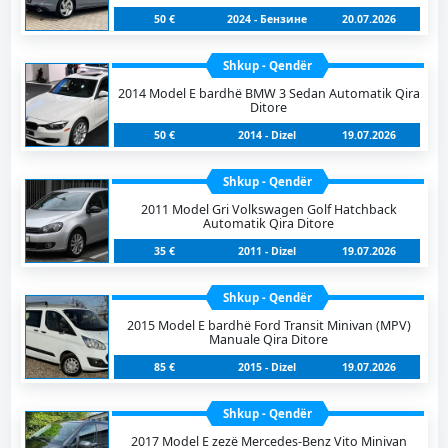
50 €
2024 - Бензинe
20.07.2026
Shkup - Qendër
2014 Model E bardhë BMW 3 Sedan Automatik Qira
Ditore
50 €
2014 - Dizel
19.07.2026
Shkup - Qendër
2011 Model Gri Volkswagen Golf Hatchback
Automatik Qira Ditore
35 €
2011 - Dizel
19.07.2026
Shkup - Qendër
2015 Model E bardhë Ford Transit Minivan (MPV)
Manuale Qira Ditore
85 €
2015 - Dizel
19.07.2026
Shkup - Qendër
2017 Model E zezë Mercedes-Benz Vito Minivan