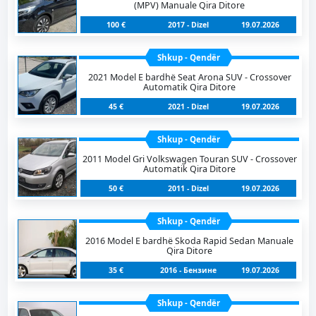
(MPV) Manuale Qira Ditore
100 €
2017 - Dizel
19.07.2026
Shkup - Qendër
2021 Model E bardhë Seat Arona SUV - Crossover
Automatik Qira Ditore
45 €
2021 - Dizel
19.07.2026
Shkup - Qendër
2011 Model Gri Volkswagen Touran SUV - Crossover
Automatik Qira Ditore
50 €
2011 - Dizel
19.07.2026
Shkup - Qendër
2016 Model E bardhë Skoda Rapid Sedan Manuale
Qira Ditore
35 €
2016 - Бензинe
19.07.2026
Shkup - Qendër