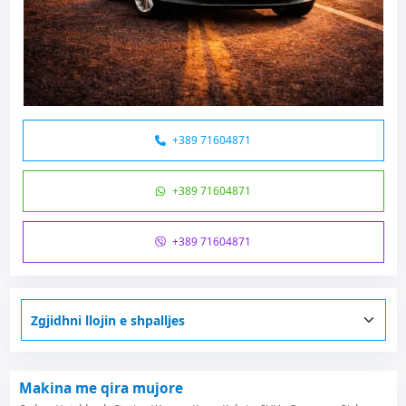
+389 71604871
+389 71604871
+389 71604871
Makina me qira mujore