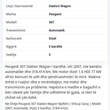
Lloji i karrocerisë
Station Wagon
Marka
Peugeot
Modeli
307
Transmisioni
Automatik
Karburant
Dizel
Ngjyrë
E bardhë
Sedilje
5
Peugeot 307 Station Wagon i bardhë, viti 2007, me kambio
automatike dhe 318.414 km. Me motor dizel 1.6 HDI 77 kW
ofron konsum të ulët dhe qëndrueshmëri të mirë. Makina
është e ruajtur dhe e mirëmbajtur, me motor dhe
transmision pa probleme. Hapësira e madhe e bagazhit e
bën ideale për familje dhe udhëtime të gjata, ia vlen të
shihet në çdo kohë.
Në Shitje Peugeot 307 Station Wagon Njoftim | Shkup Saraj | Model
2007, Automatik, Dizel, E bardhë. 318414 km.