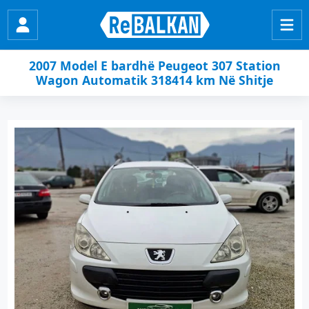
2007 Model E bardhë Peugeot 307 Station
Wagon Automatik 318414 km Në Shitje