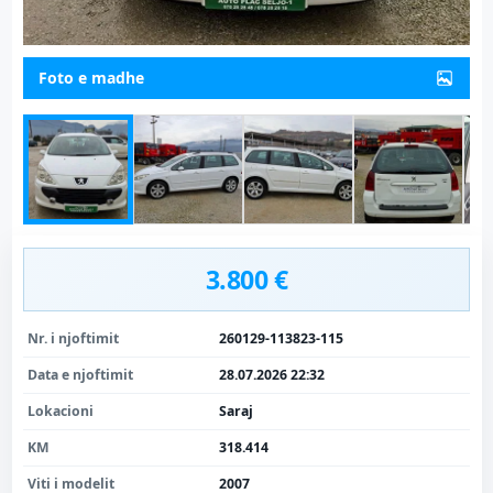
Foto e madhe
3.800 €
Nr. i njoftimit
260129-113823-115
Data e njoftimit
28.07.2026 22:32
Lokacioni
Saraj
KM
318.414
Viti i modelit
2007