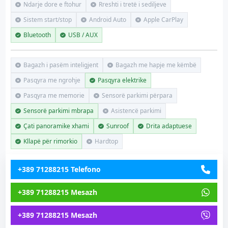
Ndarje dore e ftohur
Rreshti i tretë i sediljeve
Sistem start/stop
Android Auto
Apple CarPlay
Bluetooth
USB / AUX
Bagazh i pasëm inteligjent
Bagazh me hapje me këmbë
Pasqyra me ngrohje
Pasqyra elektrike
Pasqyra me memorie
Sensorë parkimi përpara
Sensorë parkimi mbrapa
Asistencë parkimi
Çati panoramike xhami
Sunroof
Drita adaptuese
Kllapë për rimorkio
Hardtop
+389 71288215 Telefono
+389 71288215 Mesazh
+389 71288215 Mesazh