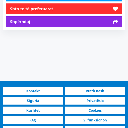
Shto te të preferuarat
Shpërndaj
Kontakt
Rreth nesh
Siguria
Privatësia
Kushtet
Cookies
FAQ
Si funksionon