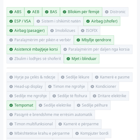
ABS
AEB
BAS
Bllokim për fëmijë
Distronic
ESP / VSA
Sistem i shikimit natën
Airbag (shofer)
Airbag (pasagjer)
Imobilizues
ISOFIX
Paralajmërim për pikën e verbër
Mbyllje qendrore
Asistencë mbajtjeje korsi
Paralajmërim për daljen nga korsia
Zbulim i lodhjes së shoferit
Mjet i blinduar
Hyrje pa çelës & ndezje
Sedilje lëkure
Kamerë e pasme
Head-up display
Timon me ngrohje
Kondicioner
Sedilje me ngrohje
Sedilje të ftohura
Dritare elektrike
Tempomat
Sedilje elektrike
Sedilje pëlhure
Pasqyrë e brendshme me errësim automatik
Timon multifunksional
Kamerë e përparme
Mbështetëse krahu e përparme
Kompjuter bordi