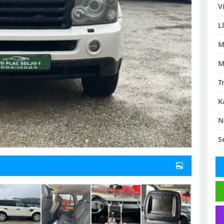
V
L
M
M
T
K
N
S