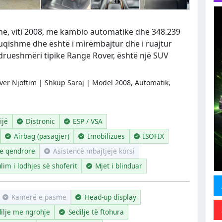
ë, viti 2008, me kambio automatike dhe 348.239
qishme dhe është i mirëmbajtur dhe i ruajtur
ndrueshmëri tipike Range Rover, është një SUV
ver Njoftim | Shkup Saraj | Model 2008, Automatik,
ijë
Distronic
ESP / VSA
Airbag (pasagjer)
Imobilizues
ISOFIX
je qendrore
Asistencë mbajtjeje korsi
lim i lodhjes së shoferit
Mjet i blinduar
Kamerë e pasme
Head-up display
ilje me ngrohje
Sedilje të ftohura