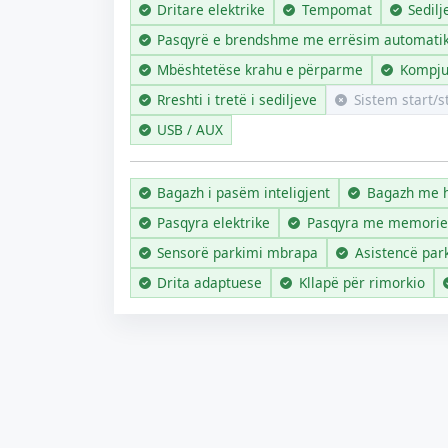
Dritare elektrike
Tempomat
Sedilj
Pasqyrë e brendshme me errësim automati
Mbështetëse krahu e përparme
Kompju
Rreshti i tretë i sediljeve
Sistem start/s
USB / AUX
Bagazh i pasëm inteligjent
Bagazh me 
Pasqyra elektrike
Pasqyra me memorie
Sensorë parkimi mbrapa
Asistencë par
Drita adaptuese
Kllapë për rimorkio