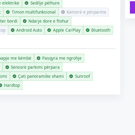
e elektrike
Sedilje pëlhure
k
Timon multifunksional
Kamerë e përparme
ter bordi
Ndarje dore e ftohur
top
Android Auto
Apple CarPlay
Bluetooth
hapje me këmbë
Pasqyra me ngrohje
Sensorë parkimi përpara
kimi
Çati panoramike xhami
Sunroof
Hardtop