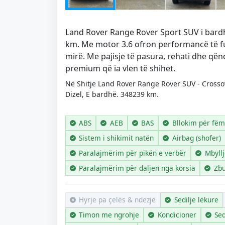
Land Rover Range Rover Sport SUV i bardh
km. Me motor 3.6 ofron performancë të fu
mirë. Me pajisje të pasura, rehati dhe që
premium që ia vlen të shihet.
Në Shitje Land Rover Range Rover SUV - Crosso
Dizel, E bardhë. 348239 km.
ABS
AEB
BAS
Bllokim për fëm
Sistem i shikimit natën
Airbag (shofer)
Paralajmërim për pikën e verbër
Mbyll
Paralajmërim për daljen nga korsia
Zbu
Hyrje pa çelës & ndezje
Sedilje lëkure
Timon me ngrohje
Kondicioner
Sed