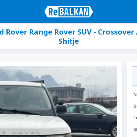
d Rover Range Rover SUV - Crossove
Shitje
N
D
L
K