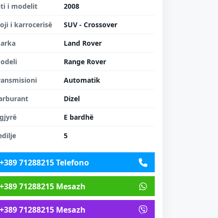
iti i modelit
2008
loji i karrocerisë
SUV - Crossover
arka
Land Rover
odeli
Range Rover
ransmisioni
Automatik
arburant
Dizel
gjyrë
E bardhë
edilje
5
+389 71288215 Telefono
+389 71288215 Mesazh
+389 71288215 Mesazh