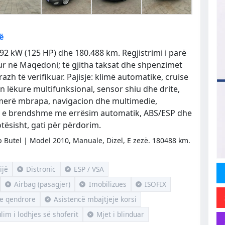
ë
 92 kW (125 HP) dhe 180.488 km. Regjistrimi i parë
ur në Maqedoni; të gjitha taksat dhe shpenzimet
azh të verifikuar. Pajisje: klimë automatike, cruise
mon lëkure multifunksional, sensor shiu dhe drite,
merë mbrapa, navigacion dhe multimedie,
rë e brendshme me errësim automatik, ABS/ESP dhe
tësisht, gati për përdorim.
 Butel | Model 2010, Manuale, Dizel, E zezë. 180488 km.
ijë
Distronic
ESP / VSA
Airbag (pasagjer)
Imobilizues
ISOFIX
je qendrore
Asistencë mbajtjeje korsi
lim i lodhjes së shoferit
Mjet i blinduar