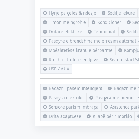
Hyrje pa çelës & ndezje
Sedilje lëkure
Timon me ngrohje
Kondicioner
Sed
Dritare elektrike
Tempomat
Sedilj
Pasqyrë e brendshme me errësim automati
Mbështetëse krahu e përparme
Kompju
Rreshti i tretë i sediljeve
Sistem start/s
USB / AUX
Bagazh i pasëm inteligjent
Bagazh me 
Pasqyra elektrike
Pasqyra me memorie
Sensorë parkimi mbrapa
Asistencë par
Drita adaptuese
Kllapë për rimorkio