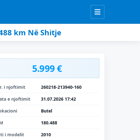
488 km Në Shitje
5.999 €
r. i njoftimit
260218-213940-160
ata e njoftimit
31.07.2026 17:42
okacioni
Butel
M
180.488
iti i modelit
2010