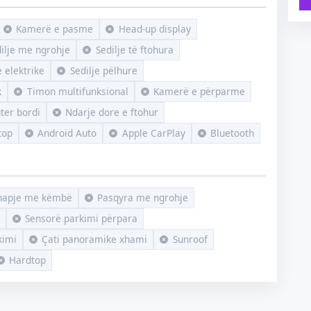
Kamerë e pasme
Head-up display
ilje me ngrohje
Sedilje të ftohura
e elektrike
Sedilje pëlhure
k
Timon multifunksional
Kamerë e përparme
ter bordi
Ndarje dore e ftohur
top
Android Auto
Apple CarPlay
Bluetooth
hapje me këmbë
Pasqyra me ngrohje
Sensorë parkimi përpara
kimi
Çati panoramike xhami
Sunroof
Hardtop