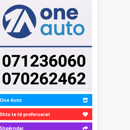
One Auto
Shto te të preferuarat
Shpërndaj