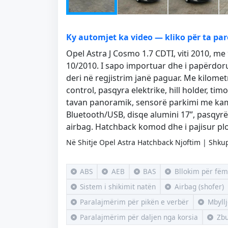
Ky automjet ka video — kliko për ta par
Opel Astra J Cosmo 1.7 CDTI, viti 2010, me
10/2010. I sapo importuar dhe i papërdor
deri në regjistrim janë paguar. Me kilometr
control, pasqyra elektrike, hill holder, ti
tavan panoramik, sensorë parkimi me ka
Bluetooth/USB, disqe alumini 17”, pasqy
airbag. Hatchback komod dhe i pajisur plo
Në Shitje Opel Astra Hatchback Njoftim | Shkup
ABS
AEB
BAS
Bllokim për fëm
Sistem i shikimit natën
Airbag (shofer)
Paralajmërim për pikën e verbër
Mbyll
Paralajmërim për daljen nga korsia
Zbu