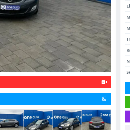
L
M
M
T
K
N
S