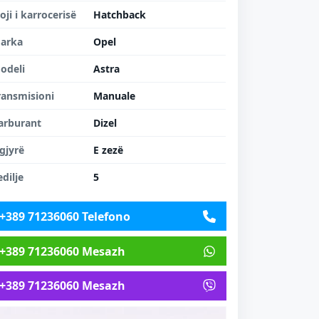
loji i karrocerisë
Hatchback
arka
Opel
odeli
Astra
ransmisioni
Manuale
arburant
Dizel
gjyrë
E zezë
edilje
5
+389 71236060 Telefono
+389 71236060 Mesazh
+389 71236060 Mesazh