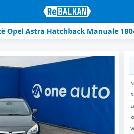
zë Opel Astra Hatchback Manuale 180
N
D
L
K
V