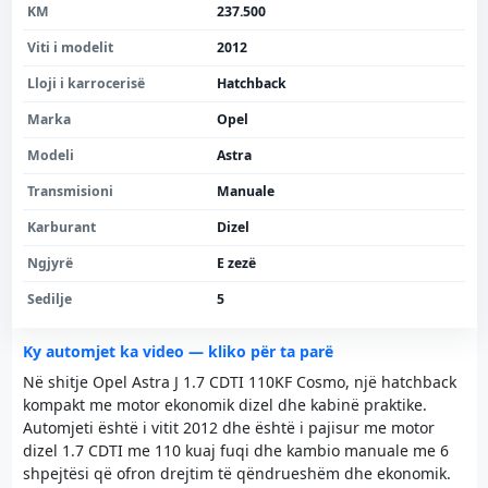
KM
237.500
Viti i modelit
2012
Lloji i karrocerisë
Hatchback
Marka
Opel
Modeli
Astra
Transmisioni
Manuale
Karburant
Dizel
Ngjyrë
E zezë
Sedilje
5
Ky automjet ka video — kliko për ta parë
Në shitje Opel Astra J 1.7 CDTI 110KF Cosmo, një hatchback
kompakt me motor ekonomik dizel dhe kabinë praktike.
Automjeti është i vitit 2012 dhe është i pajisur me motor
dizel 1.7 CDTI me 110 kuaj fuqi dhe kambio manuale me 6
shpejtësi që ofron drejtim të qëndrueshëm dhe ekonomik.