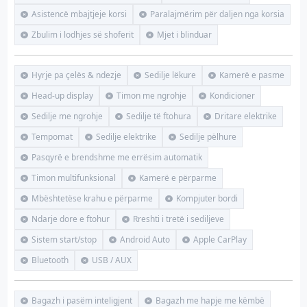
Asistencë mbajtjeje korsi
Paralajmërim për daljen nga korsia
Zbulim i lodhjes së shoferit
Mjet i blinduar
Hyrje pa çelës & ndezje
Sedilje lëkure
Kamerë e pasme
Head-up display
Timon me ngrohje
Kondicioner
Sedilje me ngrohje
Sedilje të ftohura
Dritare elektrike
Tempomat
Sedilje elektrike
Sedilje pëlhure
Pasqyrë e brendshme me errësim automatik
Timon multifunksional
Kamerë e përparme
Mbështetëse krahu e përparme
Kompjuter bordi
Ndarje dore e ftohur
Rreshti i tretë i sediljeve
Sistem start/stop
Android Auto
Apple CarPlay
Bluetooth
USB / AUX
Bagazh i pasëm inteligjent
Bagazh me hapje me këmbë