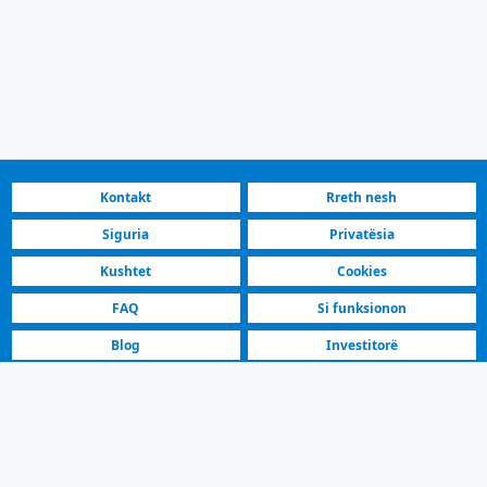
Kontakt
Rreth nesh
Siguria
Privatësia
Kushtet
Cookies
FAQ
Si funksionon
Blog
Investitorë
Platforma më e shpejtë
Shitës të veçuar
Opel Astra 2012 | Në shitje | 6.500 € | Kriva Palankë
Në Shitje Opel Astra Hatchback Njoftim | Kriva Palankë | Model 2012,
Manuale, Dizel, E zezë. 237500 km.