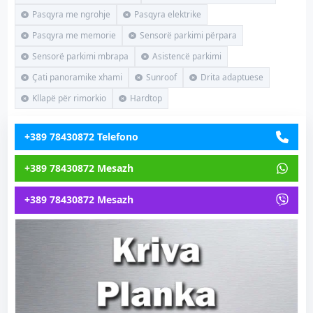
Pasqyra me ngrohje
Pasqyra elektrike
Pasqyra me memorie
Sensorë parkimi përpara
Sensorë parkimi mbrapa
Asistencë parkimi
Çati panoramike xhami
Sunroof
Drita adaptuese
Kllapë për rimorkio
Hardtop
+389 78430872 Telefono
+389 78430872 Mesazh
+389 78430872 Mesazh