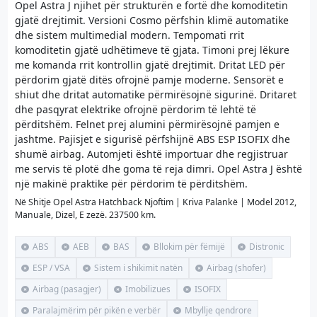
Opel Astra J njihet për strukturën e fortë dhe komoditetin
gjatë drejtimit. Versioni Cosmo përfshin klimë automatike
dhe sistem multimedial modern. Tempomati rrit
komoditetin gjatë udhëtimeve të gjata. Timoni prej lëkure
me komanda rrit kontrollin gjatë drejtimit. Dritat LED për
përdorim gjatë ditës ofrojnë pamje moderne. Sensorët e
shiut dhe dritat automatike përmirësojnë sigurinë. Dritaret
dhe pasqyrat elektrike ofrojnë përdorim të lehtë të
përditshëm. Felnet prej alumini përmirësojnë pamjen e
jashtme. Pajisjet e sigurisë përfshijnë ABS ESP ISOFIX dhe
shumë airbag. Automjeti është importuar dhe regjistruar
me servis të plotë dhe goma të reja dimri. Opel Astra J është
një makinë praktike për përdorim të përditshëm.
Në Shitje Opel Astra Hatchback Njoftim | Kriva Palankë | Model 2012,
Manuale, Dizel, E zezë. 237500 km.
ABS
AEB
BAS
Bllokim për fëmijë
Distronic
ESP / VSA
Sistem i shikimit natën
Airbag (shofer)
Airbag (pasagjer)
Imobilizues
ISOFIX
Paralajmërim për pikën e verbër
Mbyllje qendrore