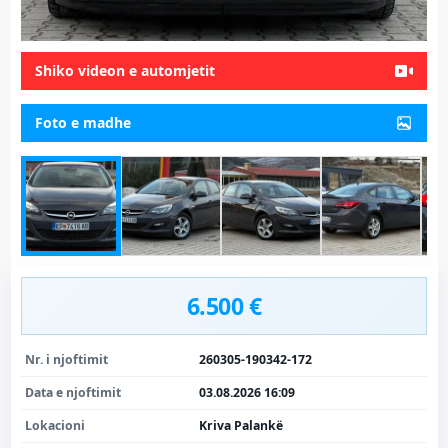
Shiko videon e automjetit
Foto e madhe
6.500 €
Nr. i njoftimit
260305-190342-172
Data e njoftimit
03.08.2026 16:09
Lokacioni
Kriva Palankë