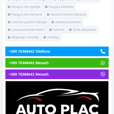
Pasqyra me ngrohje
Pasqyra elektrike
Pasqyra me memorie
Sensorë parkimi përpara
Sensorë parkimi mbrapa
Asistencë parkimi
Çati panoramike xhami
Sunroof
Drita adaptuese
Kllapë për rimorkio
Hardtop
+389 70388642 Telefono
+389 70388642 Mesazh
+389 70388642 Mesazh