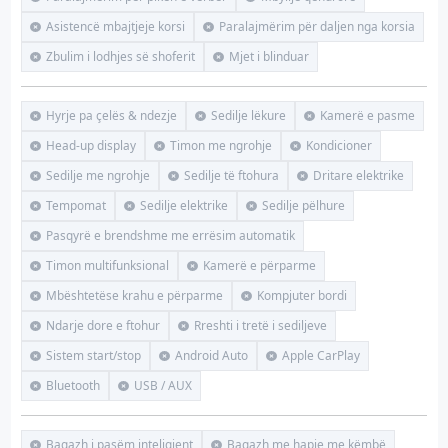
Asistencë mbajtjeje korsi
Paralajmërim për daljen nga korsia
Zbulim i lodhjes së shoferit
Mjet i blinduar
Hyrje pa çelës & ndezje
Sedilje lëkure
Kamerë e pasme
Head-up display
Timon me ngrohje
Kondicioner
Sedilje me ngrohje
Sedilje të ftohura
Dritare elektrike
Tempomat
Sedilje elektrike
Sedilje pëlhure
Pasqyrë e brendshme me errësim automatik
Timon multifunksional
Kamerë e përparme
Mbështetëse krahu e përparme
Kompjuter bordi
Ndarje dore e ftohur
Rreshti i tretë i sediljeve
Sistem start/stop
Android Auto
Apple CarPlay
Bluetooth
USB / AUX
Bagazh i pasëm inteligjent
Bagazh me hapje me këmbë