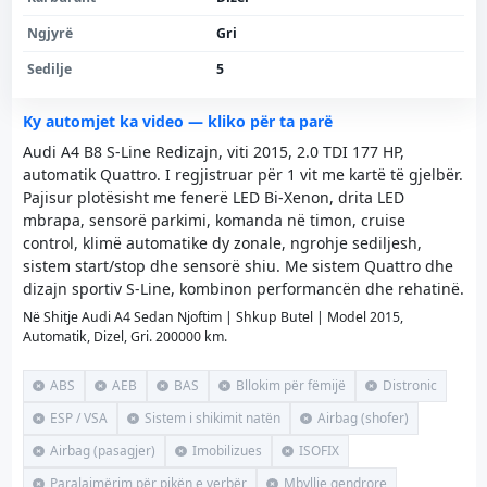
Ngjyrë
Gri
Sedilje
5
Ky automjet ka video — kliko për ta parë
Audi A4 B8 S-Line Redizajn, viti 2015, 2.0 TDI 177 HP,
automatik Quattro. I regjistruar për 1 vit me kartë të gjelbër.
Pajisur plotësisht me fenerë LED Bi-Xenon, drita LED
mbrapa, sensorë parkimi, komanda në timon, cruise
control, klimë automatike dy zonale, ngrohje sediljesh,
sistem start/stop dhe sensorë shiu. Me sistem Quattro dhe
dizajn sportiv S-Line, kombinon performancën dhe rehatinë.
Në Shitje Audi A4 Sedan Njoftim | Shkup Butel | Model 2015,
Automatik, Dizel, Gri. 200000 km.
ABS
AEB
BAS
Bllokim për fëmijë
Distronic
ESP / VSA
Sistem i shikimit natën
Airbag (shofer)
Airbag (pasagjer)
Imobilizues
ISOFIX
Paralajmërim për pikën e verbër
Mbyllje qendrore