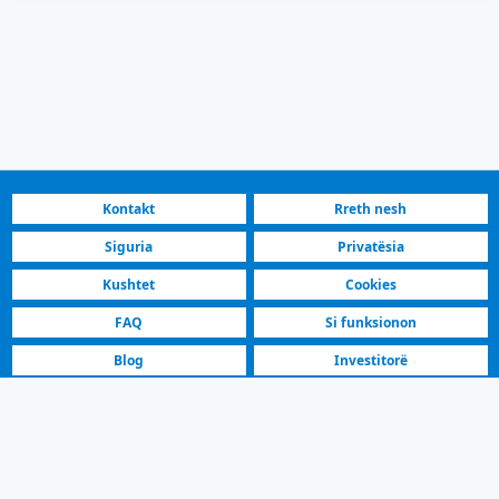
Kontakt
Rreth nesh
Siguria
Privatësia
Kushtet
Cookies
FAQ
Si funksionon
Blog
Investitorë
Platforma më e shpejtë
Shitës të veçuar
Audi A4 2015 | Në shitje | 13.000 € | Shkup Butel
Në Shitje Audi A4 Sedan Njoftim | Shkup Butel | Model 2015, Automatik,
Dizel, Gri. 200000 km.