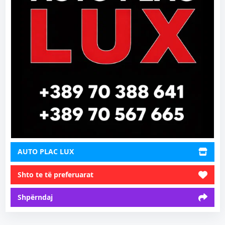
AUTO PLAC LUX
Shto te të preferuarat
Shpërndaj