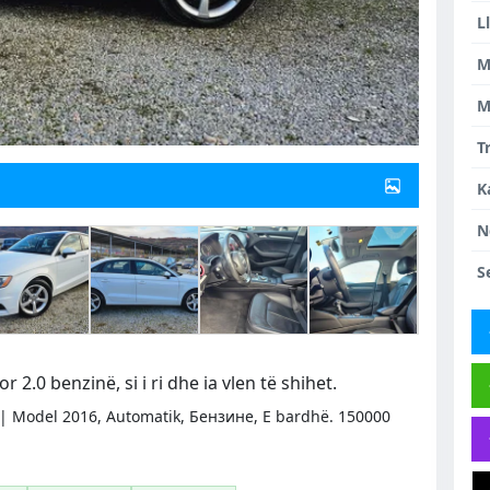
L
M
M
T
K
N
S
.0 benzinë, si i ri dhe ia vlen të shihet.
 | Model 2016, Automatik, Бензинe, E bardhë. 150000