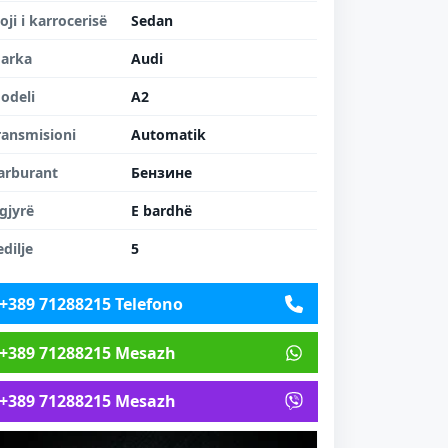
loji i karrocerisë
Sedan
arka
Audi
odeli
A2
ransmisioni
Automatik
arburant
Бензинe
gjyrë
E bardhë
edilje
5
+389 71288215 Telefono
+389 71288215 Mesazh
+389 71288215 Mesazh