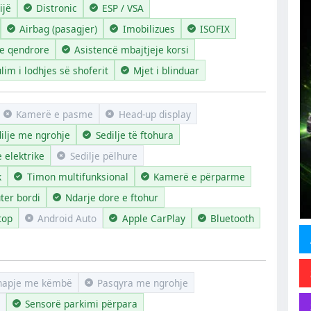
ijë
Distronic
ESP / VSA
Airbag (pasagjer)
Imobilizues
ISOFIX
je qendrore
Asistencë mbajtjeje korsi
lim i lodhjes së shoferit
Mjet i blinduar
Kamerë e pasme
Head-up display
ilje me ngrohje
Sedilje të ftohura
e elektrike
Sedilje pëlhure
k
Timon multifunksional
Kamerë e përparme
ter bordi
Ndarje dore e ftohur
top
Android Auto
Apple CarPlay
Bluetooth
hapje me këmbë
Pasqyra me ngrohje
Sensorë parkimi përpara