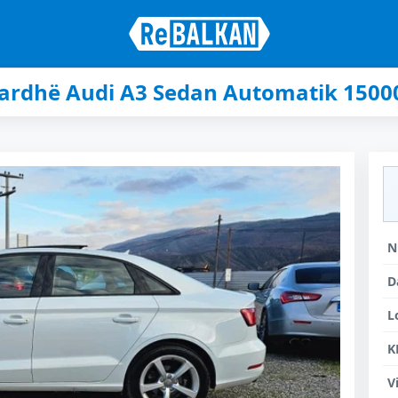
ardhë Audi A3 Sedan Automatik 1500
N
D
L
K
V