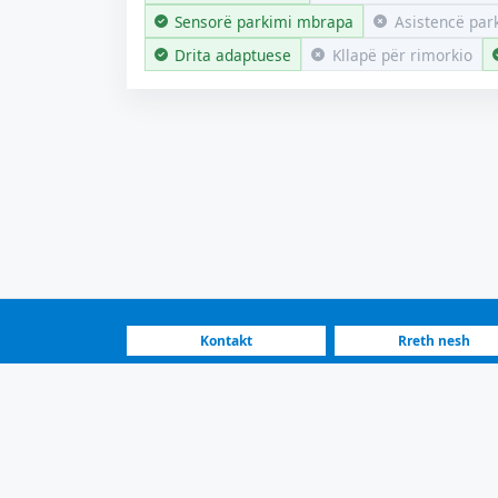
Sensorë parkimi mbrapa
Asistencë par
Drita adaptuese
Kllapë për rimorkio
Kontakt
Rreth nesh
FAQ
Si funksionon
Në Shitje Audi A2 