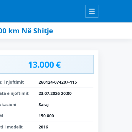
00 km Në Shitje
13.000 €
r. i njoftimit
260124-074207-115
ata e njoftimit
23.07.2026 20:00
okacioni
Saraj
M
150.000
iti i modelit
2016