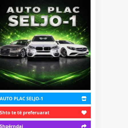
AUTO PLAC SELJO-1
Shto te të preferuarat
Shpërndaj