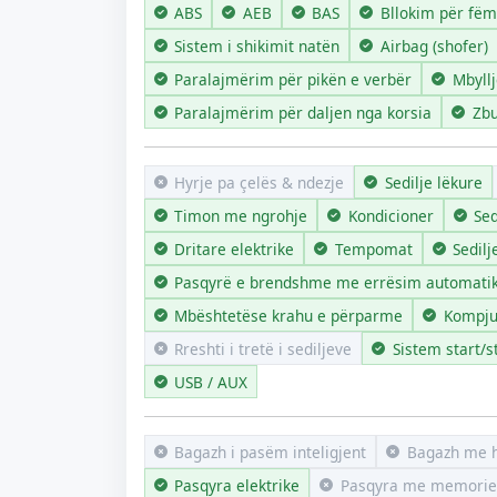
ABS
AEB
BAS
Bllokim për fëm
Sistem i shikimit natën
Airbag (shofer)
Paralajmërim për pikën e verbër
Mbyll
Paralajmërim për daljen nga korsia
Zbu
Hyrje pa çelës & ndezje
Sedilje lëkure
Timon me ngrohje
Kondicioner
Sed
Dritare elektrike
Tempomat
Sedilj
Pasqyrë e brendshme me errësim automati
Mbështetëse krahu e përparme
Kompju
Rreshti i tretë i sediljeve
Sistem start/s
USB / AUX
Bagazh i pasëm inteligjent
Bagazh me 
Pasqyra elektrike
Pasqyra me memorie