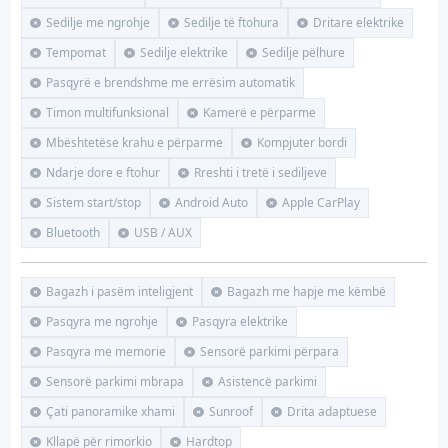
Sedilje me ngrohje
Sedilje të ftohura
Dritare elektrike
Tempomat
Sedilje elektrike
Sedilje pëlhure
Pasqyrë e brendshme me errësim automatik
Timon multifunksional
Kamerë e përparme
Mbështetëse krahu e përparme
Kompjuter bordi
Ndarje dore e ftohur
Rreshti i tretë i sediljeve
Sistem start/stop
Android Auto
Apple CarPlay
Bluetooth
USB / AUX
Bagazh i pasëm inteligjent
Bagazh me hapje me këmbë
Pasqyra me ngrohje
Pasqyra elektrike
Pasqyra me memorie
Sensorë parkimi përpara
Sensorë parkimi mbrapa
Asistencë parkimi
Çati panoramike xhami
Sunroof
Drita adaptuese
Kllapë për rimorkio
Hardtop