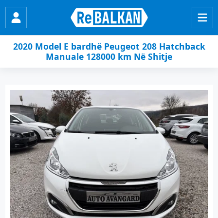
2020 Model E bardhë Peugeot 208 Hatchback
Manuale 128000 km Në Shitje