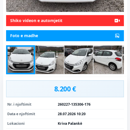
Shiko videon e automjetit
Foto e madhe
8.200 €
Nr. i njoftimit
260227-135306-176
Data e njoftimit
28.07.2026 10:20
Lokacioni
Kriva Palankë