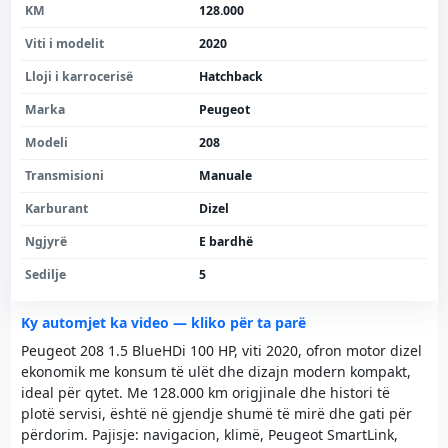
KM
128.000
Viti i modelit
2020
Lloji i karrocerisë
Hatchback
Marka
Peugeot
Modeli
208
Transmisioni
Manuale
Karburant
Dizel
Ngjyrë
E bardhë
Sedilje
5
Ky automjet ka video — kliko për ta parë
Peugeot 208 1.5 BlueHDi 100 HP, viti 2020, ofron motor dizel
ekonomik me konsum të ulët dhe dizajn modern kompakt,
ideal për qytet. Me 128.000 km origjinale dhe histori të
plotë servisi, është në gjendje shumë të mirë dhe gati për
përdorim. Pajisje: navigacion, klimë, Peugeot SmartLink,