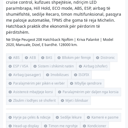
cruise control, kufizues shpejtësie, ndriçim LED
para/mbrapa, Hill Hold, ECO mode, ABS, ESP, airbag të
shumëfishtë, sedilje Recaro, timon multifunksional, pasqyra
me palosje automatike, TPMS dhe goma të reja Michelin.
Hatchback praktik dhe ekonomik për përdorim të
përditshëm.
Në Shitje Peugeot 208 Hatchback Njoftim | Kriva Palankë | Model
2020, Manuale, Dizel, E bardhë. 128000 km.
ABS
AEB
BAS
Bllokim për fëmijë
Distronic
ESP / VSA
Sistem i shikimit natën
Airbag (shofer)
Airbag (pasagjer)
Imobilizues
ISOFIX
Paralajmërim për pikën e verbër
Mbyllje qendrore
Asistencë mbajtjeje korsi
Paralajmërim për daljen nga korsia
Zbulim i lodhjes së shoferit
Mjet i blinduar
Hyrje pa çelës & ndezje
Sedilje lëkure
Kamerë e pasme
Head-up display
Timon me ngrohje
Kondicioner