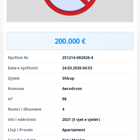
200.000 €
Njoftim Nr
251214-092926-4
Data e njoftimit
24.03.2026 04:53
Qyteti
Shkup
Komuna
Aerodrom
m²
98
Numri i dhomave
4
Viti i ndërtimit
2021 (5 vjet e vjetër)
Lloji i Pronës
Apartament