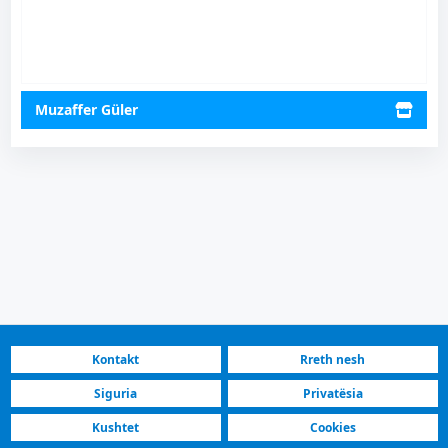
Muzaffer Güler
Kontakt
Rreth nesh
Siguria
Privatësia
Kushtet
Cookies