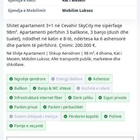
Gjendja e Katit
Kat i Mesëm
Gjendja e Mobilimit
Mobilim Luksoz
Shitet apartament 3+1 në Cevahir SkyCity me sipërfaqe
98m². Apartamenti përfshin 3 ballkone, 3 banjo (dush dhe
tualet), ndodhet në katin e 8-të, ndërtesa ka 6 ashensorë
dhe parkim të përfshirë. Çmimi: 200.000 €.
Në Shitje Apartament | Shkup Aerodrom | 98 m², 4 dhoma, Kat i
Mesëm, Mobilim Luksoz. Afër transportit publik, marketeve dhe
shkollave.
Ngrohje qendrore
Energji diellore
Ashensor
Ballkon
Banjo & WC shtesë
Kuzhinë e ndarë
Infrastrukturë internet fiber
Derë çeliku
Siguri private
Parkim privat
Parkim i përbashkët
Sistem shtëpiak i mençur
Përdorim kopshti
Pishinë
Pamje e veçantë