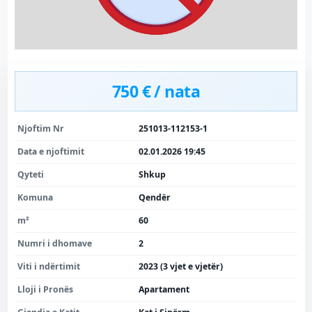
750 € / nata
Njoftim Nr
251013-112153-1
Data e njoftimit
02.01.2026 19:45
Qyteti
Shkup
Komuna
Qendër
m²
60
Numri i dhomave
2
Viti i ndërtimit
2023 (3 vjet e vjetër)
Lloji i Pronës
Apartament