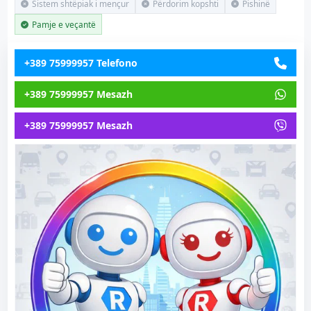
Sistem shtëpiak i mençur
Përdorim kopshti
Pishinë
Pamje e veçantë
+389 75999957 Telefono
+389 75999957 Mesazh
+389 75999957 Mesazh