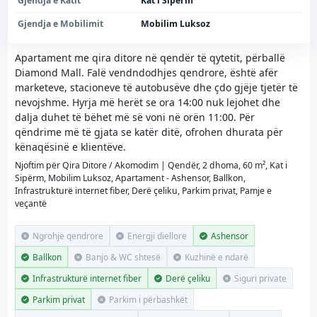
Gjendja e Katit
Kat i Sipërm
Gjendja e Mobilimit
Mobilim Luksoz
Apartament me qira ditore në qendër të qytetit, përballë
Diamond Mall. Falë vendndodhjes qendrore, është afër
marketeve, stacioneve të autobusëve dhe çdo gjëje tjetër të
nevojshme. Hyrja më herët se ora 14:00 nuk lejohet dhe
dalja duhet të bëhet më së voni në orën 11:00. Për
qëndrime më të gjata se katër ditë, ofrohen dhurata për
kënaqësinë e klientëve.
Njoftim për Qira Ditore / Akomodim | Qendër, 2 dhoma, 60 m², Kat i
Sipërm, Mobilim Luksoz, Apartament - Ashensor, Ballkon,
Infrastrukturë internet fiber, Derë çeliku, Parkim privat, Pamje e
veçantë
Ngrohje qendrore
Energji diellore
Ashensor
Ballkon
Banjo & WC shtesë
Kuzhinë e ndarë
Infrastrukturë internet fiber
Derë çeliku
Siguri private
Parkim privat
Parkim i përbashkët