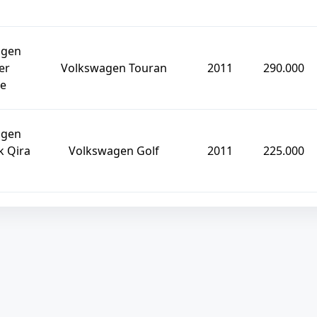
agen
er
Volkswagen Touran
2011
290.000
re
agen
k Qira
Volkswagen Golf
2011
225.000