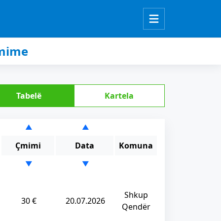
Çmime
Tabelë
Kartela
▲
▲
Çmimi
Data
Komuna
▼
▼
Shkup
30 €
20.07.2026
Qendër