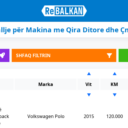
llje për Makina me Qira Ditore dhe 
SHFAQ FILTRIN
▲
▲
Marka
Vit
KM
▼
▼
ë
back
Volkswagen Polo
2015
120.000
e