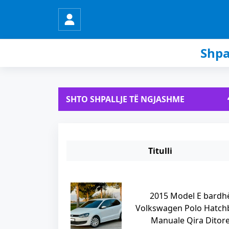
Shpa
SHTO SHPALLJE TË NGJASHME
Titulli
2015 Model E bardh
Volkswagen Polo Hatch
Manuale Qira Ditor