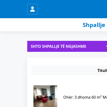
Shpallj
SHTO SHPALLJE TË NGJASHME
Titul
Ohër: 3 dhoma 60 m² Me