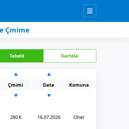
he Çmime
Tabelë
Kartela
▲
▲
Çmimi
Data
Komuna
▼
▼
280 €
16.07.2026
Ohër