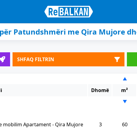
e për Patundshmëri me Qira Mujore d
SHFAQ FILTRIN
▲
li
Dhomë
m²
▼
 mobilim Apartament - Qira Mujore
3
60